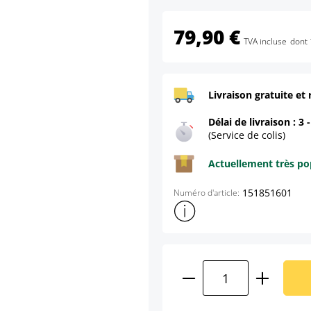
79,90 €
TVA incluse
dont 
Livraison gratuite et 
Délai de livraison : 3 
(Service de colis)
Actuellement très pop
151851601
Numéro d'article:
Afficher plus d'informations s
Quantité de produ