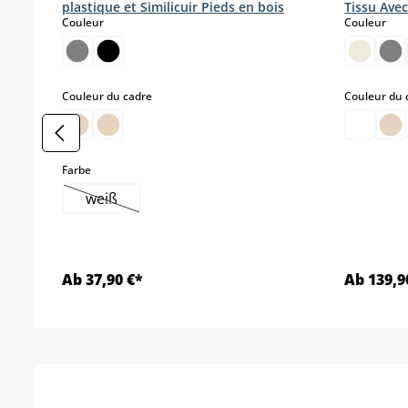
plastique et Similicuir Pieds en bois
Tissu Ave
select
sele
Couleur
Couleur
select
Couleur du cadre
Couleur du 
select
Farbe
weiß
(Cette option n'est pas disponible pour le moment
Ab 37,90 €*
Ab 139,9
Détails