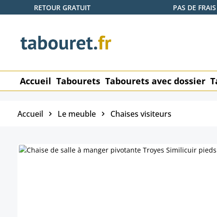
RETOUR GRATUIT
PAS DE FRAIS
ser au contenu principal
Passer à la recherche
Passer à la navigation principale
Accueil
Tabourets
Tabourets avec dossier
T
Accueil
Le meuble
Chaises visiteurs