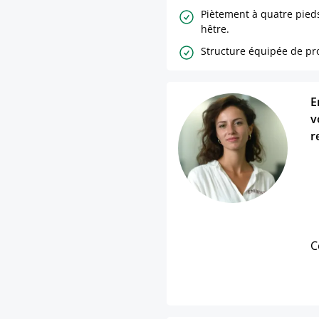
Piètement à quatre pied
hêtre.
Structure équipée de pro
E
v
r
C