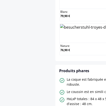
Blanc
79,90 €
Nature
76,90 €
Produits phares
La coque est fabriquée e
robuste.
Le coussin est en simili c
HxLxP totales : 84 x 48 x
d'assise : 48 cm.