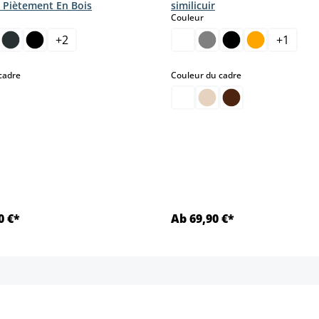
c Piètement En Bois
similicuir
ct
select
Couleur
+
2
+
1
select
select
cadre
Couleur du cadre
.)
0 €*
Ab 69,90 €*
Détails
Détails