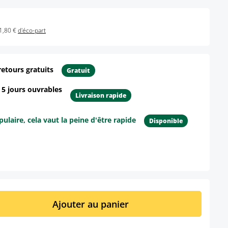
1,80 €
d'éco-part
retours gratuits
Gratuit
- 5 jours ouvrables
Livraison rapide
ulaire, cela vaut la peine d'être rapide
Disponible
ur le produit
it : Entrez la quantité souhaitée ou util
Ajouter au panier