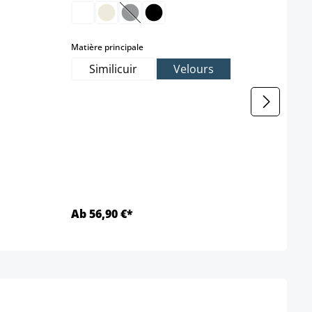
(Cette option n'est pas disponible pou
(Ce
select
Matière principale
Matièr
Similicuir
Velours
T
Ab 56,90 €*
32,9
Détails