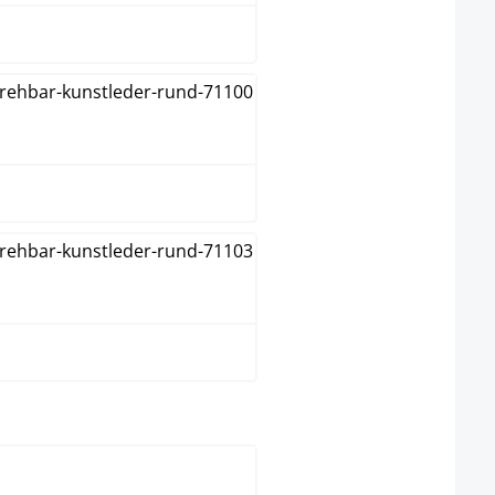
Orange
Vert
elect