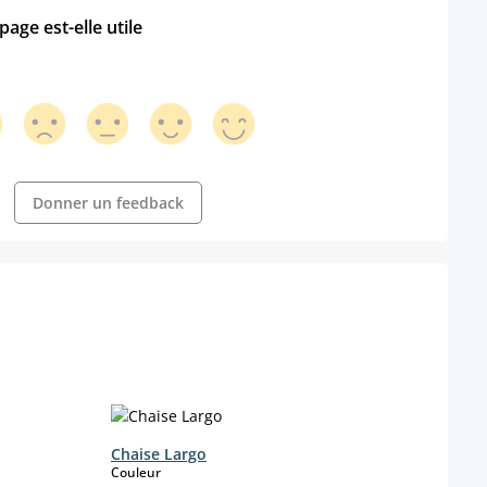
age est-elle utile
Donner un feedback
Chaise Largo
Chai
select
Couleur
Coule