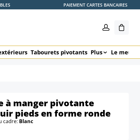
ABLES
PAIEMENT CARTES BANCAIRES
Le pani
extérieurs
Tabourets pivotants
Plus
Le meubl
le à manger pivotante
cuir pieds en forme ronde
u cadre:
Blanc