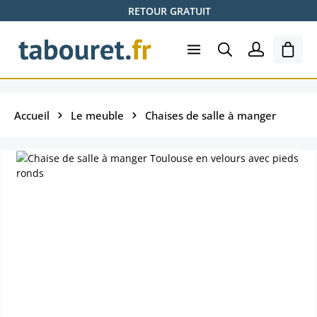
RETOUR GRATUIT
Passer au contenu principal
Le pa
Accueil
Le meuble
Chaises de salle à manger