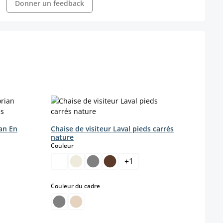
Donner un feedback
ian En
Chaise de visiteur Laval pieds carrés
Chais
nature
Tissu
select
Couleur
Coule
+
1
select
Couleur du cadre
Coule