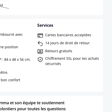
au
s disponible pour le moment.)
te option n'est pas disponible pour le moment.)
Services
embourré avec
Cartes bancaires acceptées
14 jours de droit de retour
ne position
Retours gratuits
Chiffrement SSL pour tes achats
 : 84 x 48 x 56 cm.
sécurisés
être.
 bon confort
mma et son équipe te soutiennent
olontiers pour toutes les questions