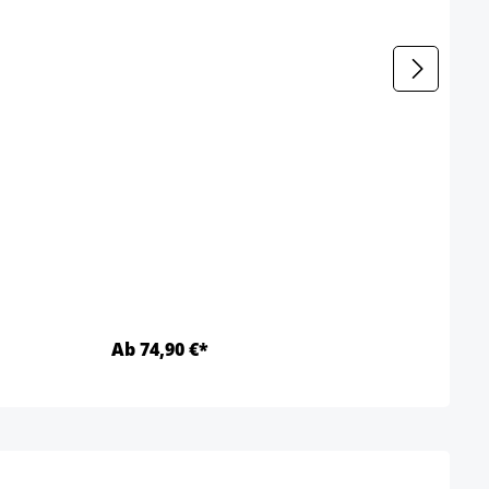
Farbe
b
Ab 74,90 €*
Ab 3
Détails