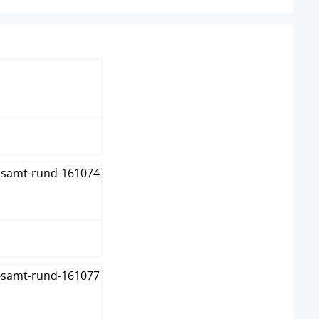
ème
s
e