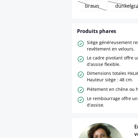
braun
dunkelgr
(Cette option n'est pa
(Cet
Produits phares
Siège généreusement r
revêtement en velours.
Le cadre pivotant offre u
d'assise flexible.
Dimensions totales HxLxP
Hauteur siège : 48 cm.
Piètement en chêne ou h
Le rembourrage offre un
d'assise.
E
v