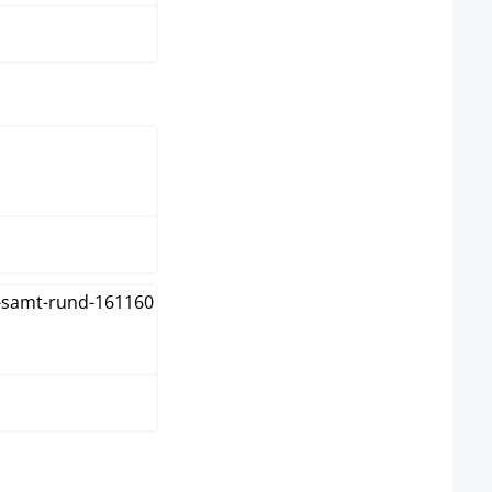
elect
nc
ure