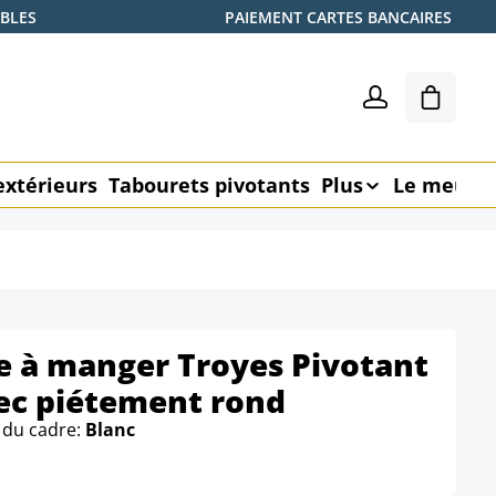
ABLES
PAIEMENT CARTES BANCAIRES
Le pani
extérieurs
Tabourets pivotants
Plus
Le meubl
le à manger Troyes Pivotant
ec piétement rond
 du cadre:
Blanc