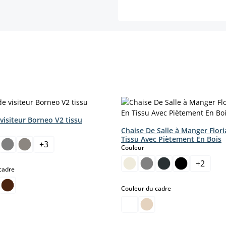
visiteur Borneo V2 tissu
ct
Chaise De Salle à Manger Flor
Tissu Avec Piètement En Bois
+
3
select
Couleur
+
2
select
cadre
select
Couleur du cadre