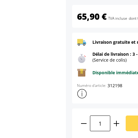
65,90 €
TVA incluse
dont 
Livraison gratuite et 
Délai de livraison : 3 
(Service de colis)
Disponible immédia
312198
Numéro d'article:
Afficher plus d'informations s
Quantité de produ