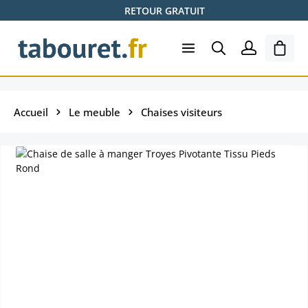
RETOUR GRATUIT
Passer au contenu principal
Le pa
Accueil
Le meuble
Chaises visiteurs