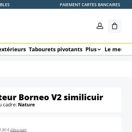
ABLES
PAIEMENT CARTES BANCAIRES
Le pani
extérieurs
Tabourets pivotants
Plus
Le meubl
teur Borneo V2 similicuir
u cadre:
Nature
1,80 €
d'éco-part