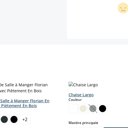
Chaise Largo
select
Couleur
Salle à Manger Florian En
c Piètement En Bois
ct
(Cette option n'es
+
2
select
Matière principale