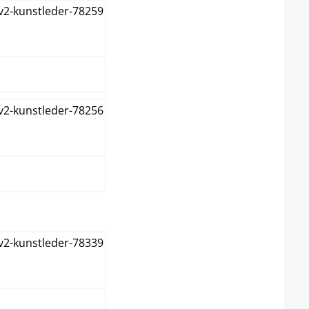
ange
rt
select
anc