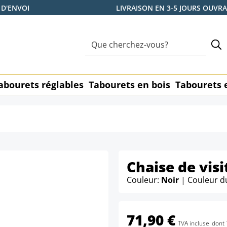
 D'ENVOI
LIVRAISON EN 3-5 JOURS OUVR
abourets réglables
Tabourets en bois
Tabourets 
Chaise de visi
Couleur:
Noir
| Couleur d
71,90 €
TVA incluse
dont 