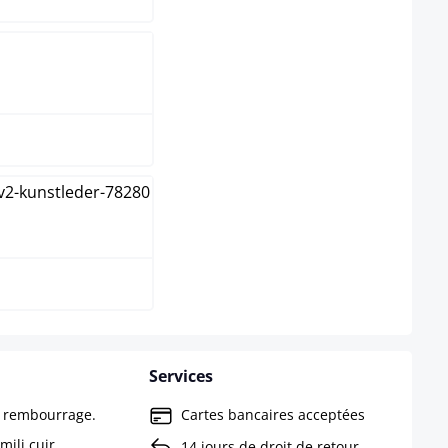
ture
yer
Services
c rembourrage.
Cartes bancaires acceptées
ili cuir,
14 jours de droit de retour