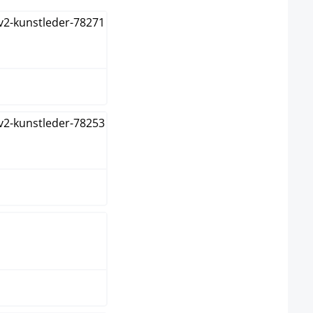
anc
s
ir