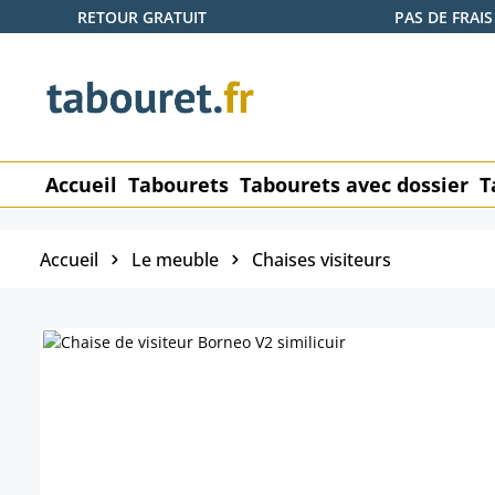
RETOUR GRATUIT
PAS DE FRAIS
ser au contenu principal
Passer à la recherche
Passer à la navigation principale
Accueil
Tabourets
Tabourets avec dossier
T
Accueil
Le meuble
Chaises visiteurs