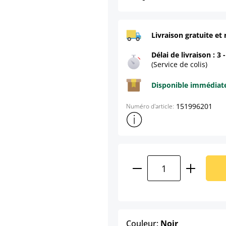
Livraison gratuite et 
Délai de livraison : 3 
(Service de colis)
Disponible immédia
151996201
Numéro d'article:
Afficher plus d'informations s
Quantité de produ
select
Couleur:
Noir