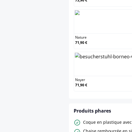
73,90 €
Na
Nature
71,90 €
No
Noyer
71,90 €
Produits phares
Coque en plastique ave
Chaise rembourrée en sim