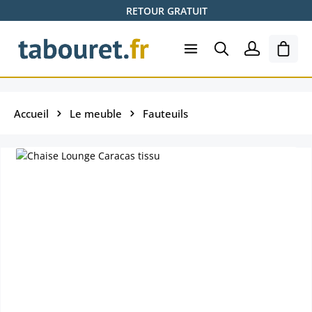
RETOUR GRATUIT
Passer au contenu principal
Le pa
Accueil
Le meuble
Fauteuils