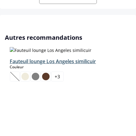
Ignorer la galerie de produits
Autres recommandations
Fauteuil lounge Los Angeles similicuir
select
Couleur
+
3
(Cette option n'est pas disponible pour le moment.)