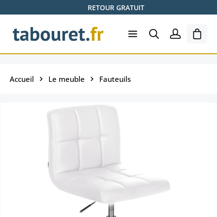
RETOUR GRATUIT
Passer au contenu principal
Le pa
Accueil
Le meuble
Fauteuils