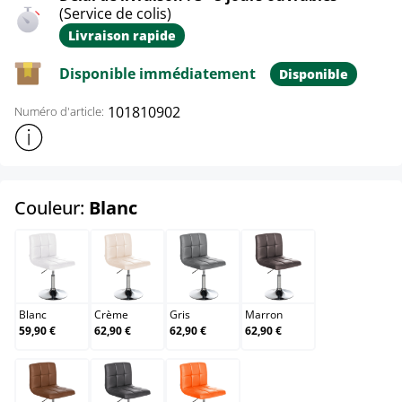
(Service de colis)
Livraison rapide
Disponible immédiatement
Disponible
101810902
Numéro d'article:
Afficher plus d'informations sur le produit
select
Couleur:
Blanc
Blanc
Crème
Gris
Marron
Blanc
Crème
Gris
Marron
59,90 €
62,90 €
62,90 €
62,90 €