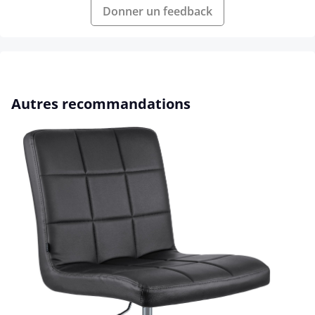
Donner un feedback
Ignorer la galerie de produits
Autres recommandations