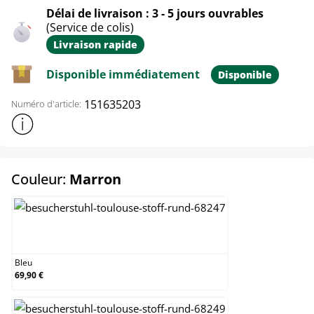
Délai de livraison : 3 - 5 jours ouvrables
(Service de colis)
Livraison rapide
Disponible immédiatement
Disponible
151635203
Numéro d'article:
Afficher plus d'informations sur le produit
select
Couleur:
Marron
Bleu
Bleu
69,90 €