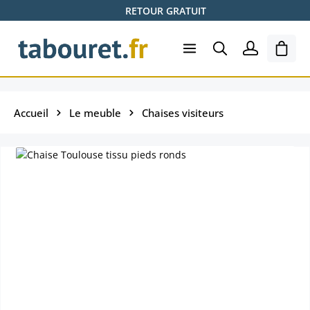
RETOUR GRATUIT
Passer au contenu principal
Le pa
Accueil
Le meuble
Chaises visiteurs