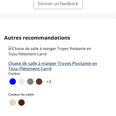
Donner un feedback
Ignorer la galerie de produits
Autres recommandations
Chaise de salle à manger Troyes Pivotante en
Tissu Piètement Carré
select
Couleur
+
3
select
Couleur du cadre