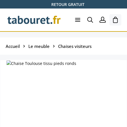
RETOUR GRATUIT
Passer au contenu principal
Le pa
Accueil
Le meuble
Chaises visiteurs