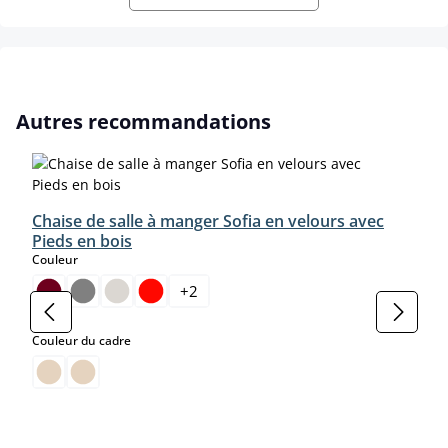
Ignorer la galerie de produits
Autres recommandations
Chaise de salle à manger Sofia en velours avec
Pieds en bois
select
Couleur
+
2
select
Couleur du cadre