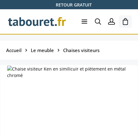
RETOUR GRATUIT
Passer au contenu principal
Le pa
Accueil
Le meuble
Chaises visiteurs