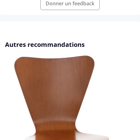
Donner un feedback
Ignorer la galerie de produits
Autres recommandations