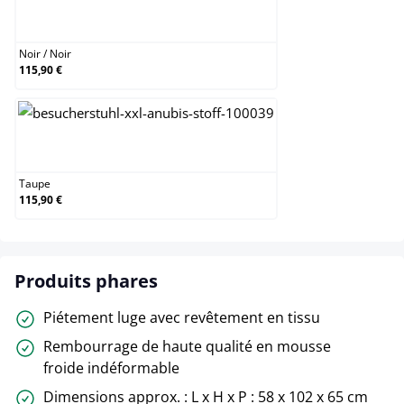
Noir / Noir
Noir
/
Noir
115,90 €
Taupe
Taupe
115,90 €
Produits phares
Piétement luge avec revêtement en tissu
Rembourrage de haute qualité en mousse
froide indéformable
Dimensions approx. : L x H x P : 58 x 102 x 65 cm