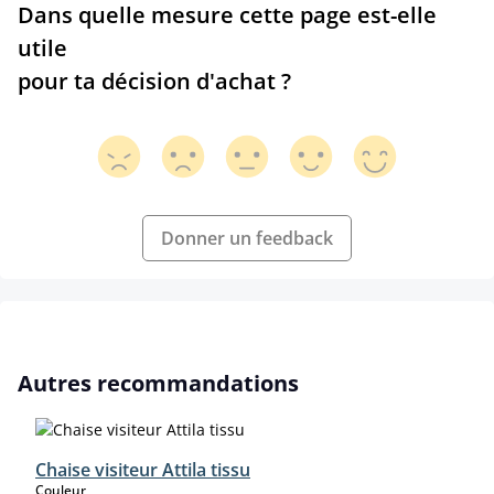
Dans quelle mesure cette page est-elle
utile
pour ta décision d'achat ?
Donner un feedback
Ignorer la galerie de produits
Autres recommandations
Chaise visiteur Attila tissu
select
Couleur