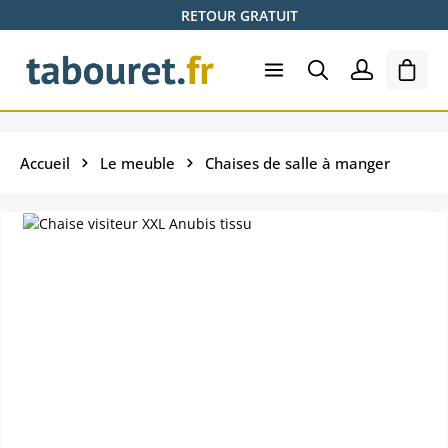
RETOUR GRATUIT
Passer au contenu principal
Le pa
Accueil
Le meuble
Chaises de salle à manger