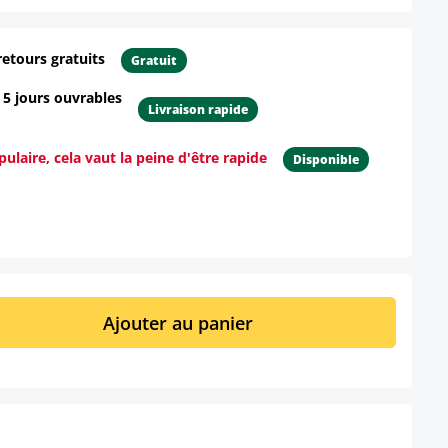
retours gratuits
Gratuit
- 5 jours ouvrables
Livraison rapide
ulaire, cela vaut la peine d'être rapide
Disponible
ur le produit
it : Entrez la quantité souhaitée ou util
Ajouter au panier