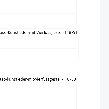
Rouge
Vert
ect
Acier inoxydable