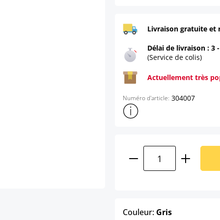
Livraison gratuite et 
Délai de livraison : 3 
(Service de colis)
Actuellement très pop
304007
Numéro d'article:
Afficher plus d'informations s
Quantité de produ
select
Couleur:
Gris