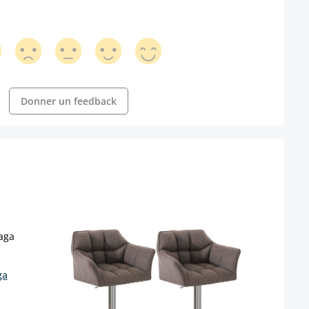
Donner un feedback
ga
Lot d
en V
Coule