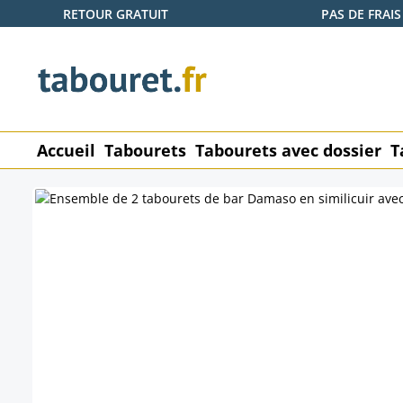
RETOUR GRATUIT
PAS DE FRAIS
ser au contenu principal
Passer à la recherche
Passer à la navigation principale
Accueil
Tabourets
Tabourets avec dossier
T