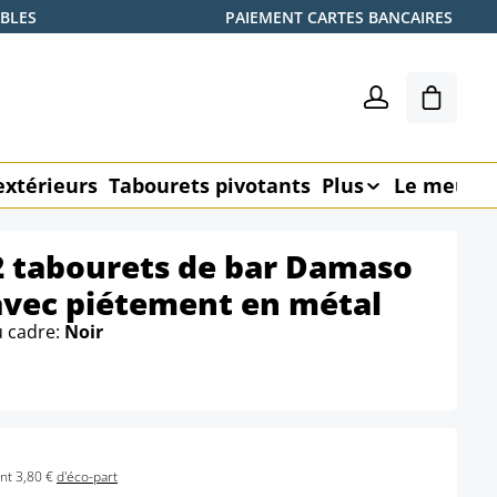
ABLES
PAIEMENT CARTES BANCAIRES
Le pani
extérieurs
Tabourets pivotants
Plus
Le meubl
2 tabourets de bar Damaso
 avec piétement en métal
u cadre:
Noir
nt 3,80 €
d'éco-part