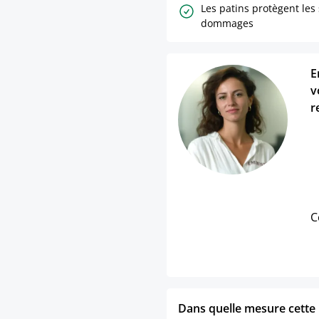
Les patins protègent les
dommages
E
v
r
C
Dans quelle mesure cette p