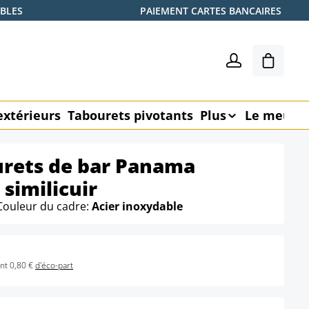
ABLES
PAIEMENT CARTES BANCAIRES
Le pani
extérieurs
Tabourets pivotants
Plus
Le meubl
urets de bar Panama
similicuir
Couleur du cadre:
Acier inoxydable
nt 0,80 €
d'éco-part