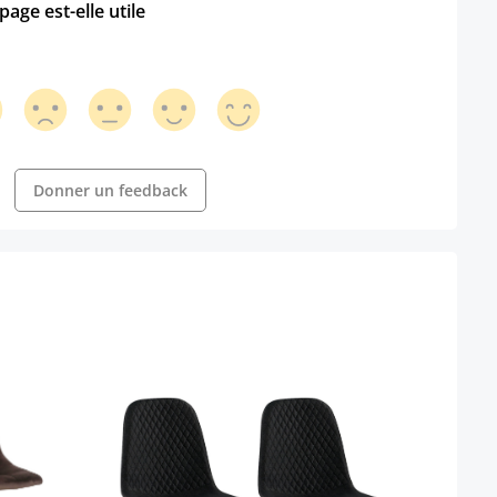
age est-elle utile
Donner un feedback
Lot 
simil