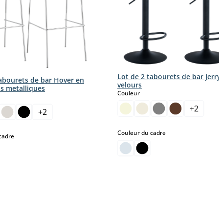
Lot de 2 tabourets de bar Jerr
tabourets de bar Hover en
velours
ds metalliques
select
Couleur
ct
+
2
+
2
select
Couleur du cadre
select
cadre