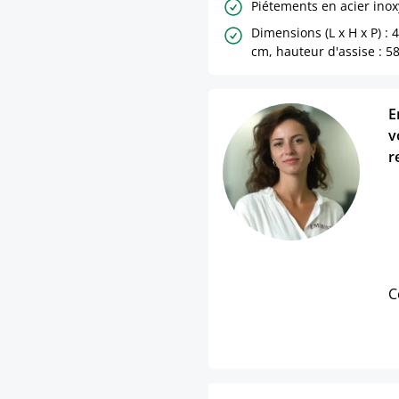
Piétements en acier ino
Dimensions (L x H x P) : 
cm, hauteur d'assise : 5
E
v
r
C