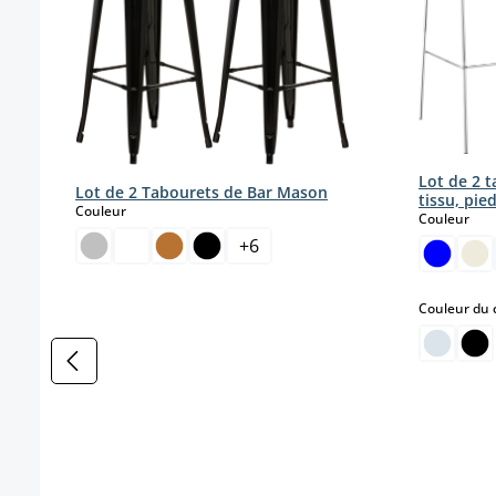
Lot de 2 
Lot de 2 Tabourets de Bar Mason
tissu, pie
select
Couleur
sele
Couleur
+
6
Couleur du 