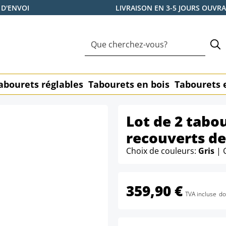
 D'ENVOI
LIVRAISON EN 3-5 JOURS OUVR
abourets réglables
Tabourets en bois
Tabourets 
Lot de 2 tabo
recouverts de 
Choix de couleurs:
Gris
| 
359,90 €
TVA incluse
do