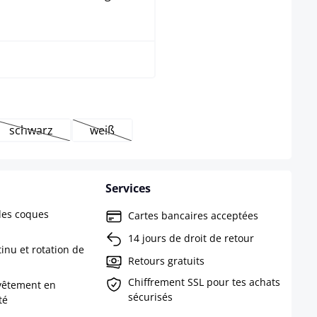
Noir
schwarz
weiß
s disponible pour le moment.)
ption n'est pas disponible pour le moment.)
(Cette option n'est pas disponible pour le moment.)
(Cette option n'est pas disponible pour le mo
Services
des coques
Cartes bancaires acceptées
14 jours de droit de retour
inu et rotation de
Retours gratuits
Chiffrement SSL pour tes achats
vêtement en
sécurisés
té