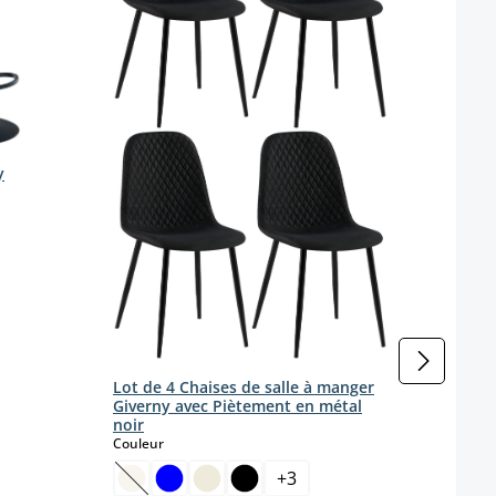
Coule
Coule
y
Lot de 4 Chaises de salle à manger
Giverny avec Piètement en métal
noir
select
Couleur
+
3
(Cette option n'est pas disponible pour le momen