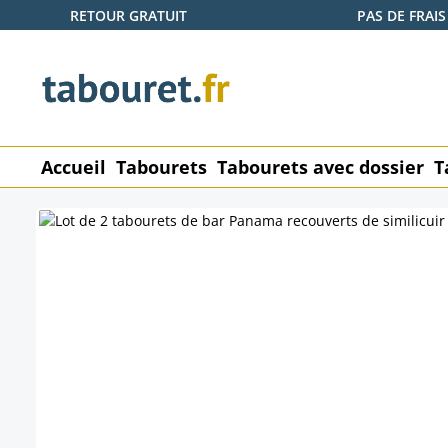
RETOUR GRATUIT
PAS DE FRAIS
ser au contenu principal
Passer à la recherche
Passer à la navigation principale
Accueil
Tabourets
Tabourets avec dossier
T