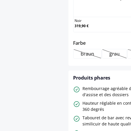
Noir
319,90 €
select
Farbe
braun
grau
(Cette option n'est pa
(Cette o
Produits phares
Rembourrage agréable 
d'assise et des dossiers
Hauteur réglable en cont
360 degrés
Tabouret de bar avec re
similicuir de haute quali