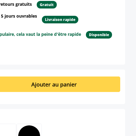
retours gratuits
Gratuit
- 5 jours ouvrables
Livraison rapide
ulaire, cela vaut la peine d'être rapide
Disponible
ur le produit
it : Entrez la quantité souhaitée ou util
Ajouter au panier
lect