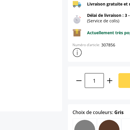
Livraison gratuite et 
Délai de livraison : 3 
(Service de colis)
Actuellement très pop
307856
Numéro d'article:
Afficher plus d'informations s
Quantité de produ
se
Choix de couleurs:
Gris