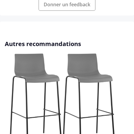
Donner un feedback
Ignorer la galerie de produits
Autres recommandations