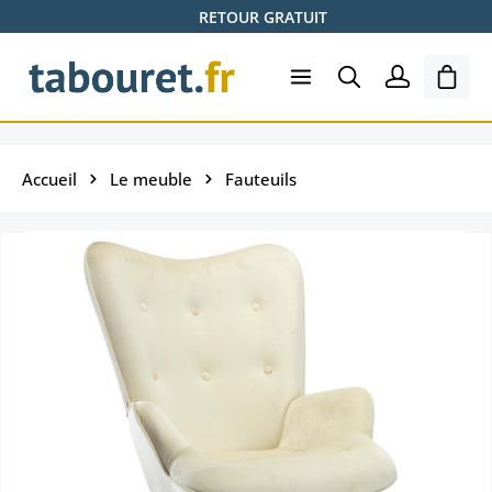
RETOUR GRATUIT
Passer au contenu principal
Le pa
Accueil
Le meuble
Fauteuils