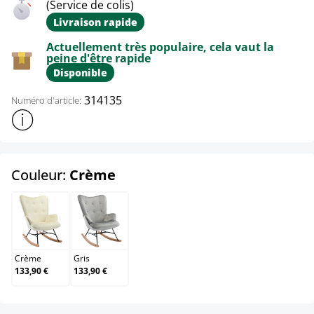
(Service de colis)
Livraison rapide
Actuellement très populaire, cela vaut la
peine d'être rapide
Disponible
314135
Numéro d'article:
Afficher plus d'informations sur le produit
select
Couleur:
Crème
Crème
Gris
Crème
Gris
133,90 €
133,90 €