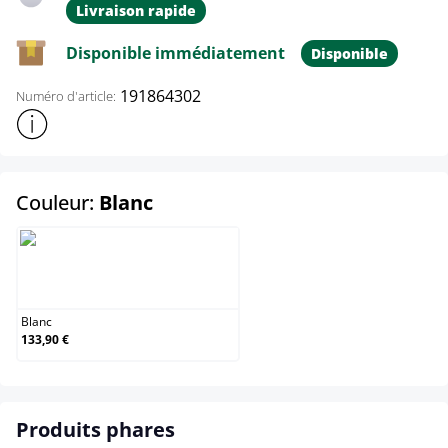
Livraison rapide
Disponible immédiatement
Disponible
191864302
Numéro d'article:
Afficher plus d'informations sur le produit
select
Couleur:
Blanc
Blanc
Blanc
133,90 €
Produits phares