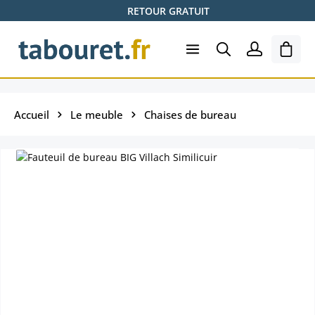
RETOUR GRATUIT
Passer au contenu principal
Le pa
Accueil
Le meuble
Chaises de bureau