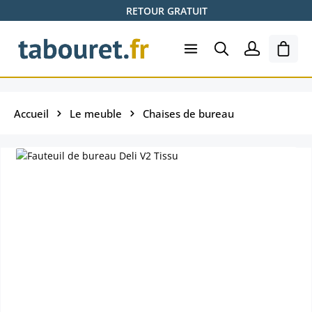
RETOUR GRATUIT
Passer au contenu principal
Le pa
Accueil
Le meuble
Chaises de bureau