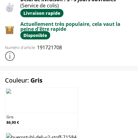
(Service de colis)
Livraison rapide
Actuellement très populaire, cela vaut la
peine d'être rapide
Disponible
191721708
Numéro d'article:
Afficher plus d'informations sur le produit
select
Couleur:
Gris
Gris
Gris
86,90 €