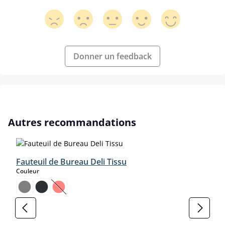
Donner un feedback
Ignorer la galerie de produits
Autres recommandations
Fauteuil de Bureau Deli Tissu
select
Couleur
(Cette option n'est pas disponible pour le moment.)