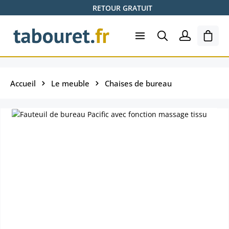
RETOUR GRATUIT
Passer au contenu principal
Le pa
Accueil
Le meuble
Chaises de bureau