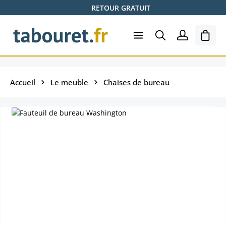
RETOUR GRATUIT
Passer au contenu principal
Le pa
Accueil
Le meuble
Chaises de bureau