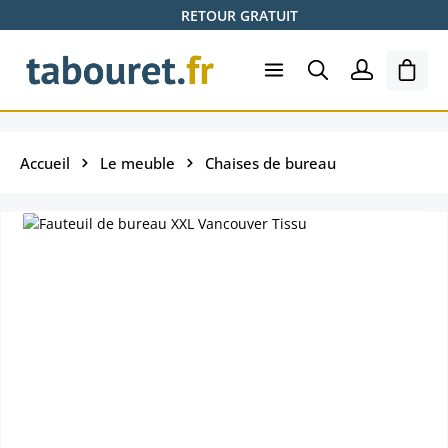
RETOUR GRATUIT
Passer au contenu principal
Le pa
Accueil
Le meuble
Chaises de bureau