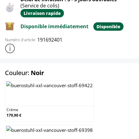
(Service de colis)
Livraison rapide
Disponible immédiatement
Disponible
191692401
Numéro d'article:
Afficher plus d'informations sur le produit
select
Couleur:
Noir
Crème
Crème
179,90 €