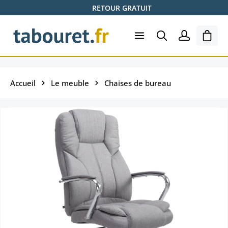
RETOUR GRATUIT
Passer au contenu principal
Le pa
Accueil
Le meuble
Chaises de bureau