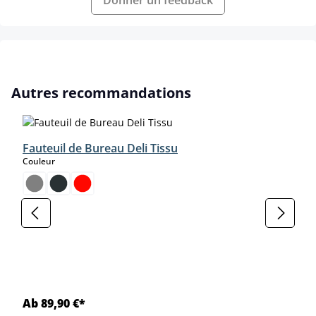
Donner un feedback
Ignorer la galerie de produits
Autres recommandations
Fauteuil de Bureau Deli Tissu
select
Couleur
Ab 89,90 €*