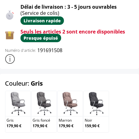
Délai de livraison : 3 - 5 jours ouvrables
(Service de colis)
Livraison rapide
Seuls les articles 2 sont encore disponibles
Presque épuisé
191691508
Numéro d'article:
Afficher plus d'informations sur le produit
select
Couleur:
Gris
Gris
Gris foncé
Marron
Noir
Gris
Gris foncé
Marron
Noir
179,90 €
179,90 €
179,90 €
159,90 €