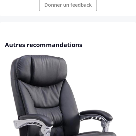
Donner un feedback
Ignorer la galerie de produits
Autres recommandations