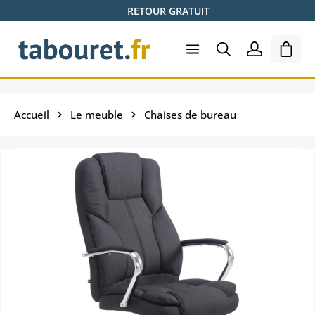
RETOUR GRATUIT
Passer au contenu principal
Le pa
Accueil
Le meuble
Chaises de bureau