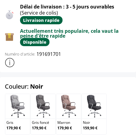
Délai de livraison : 3 - 5 jours ouvrables
(Service de colis)
Livraison rapide
Actuellement très populaire, cela vaut la
peine d'être rapide
Disponible
191691701
Numéro d'article:
Afficher plus d'informations sur le produit
select
Couleur:
Noir
Gris
Gris foncé
Marron
Noir
Gris
Gris foncé
Marron
Noir
179,90 €
179,90 €
179,90 €
159,90 €