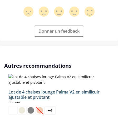
Donner un feedback
Ignorer la galerie de produits
Autres recommandations
Lot de 4 chaises lounge Palma V2 en similicuir
ajustable et pivotant
select
Couleur
+
4
(Cette option n'est pas disponible pour le moment