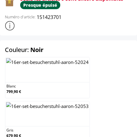
Presque épuisé
151423701
Numéro d'article:
Afficher plus d'informations sur le produit
select
Couleur:
Noir
Blanc
Blanc
799,90 €
Gris
Gris
679,90 €