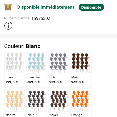
Disponible immédiatement
Disponible
15975502
Numéro d'article:
Afficher plus d'informations sur le produit
select
Couleur:
Blanc
Blanc
Bleu clair
Gris
Marron
Blanc
Bleu clair
Gris
Marron
799,90 €
869,90 €
919,90 €
929,90 €
Nature
Noir
Noyer
Orange
Nature
Noir
Noyer
Orange