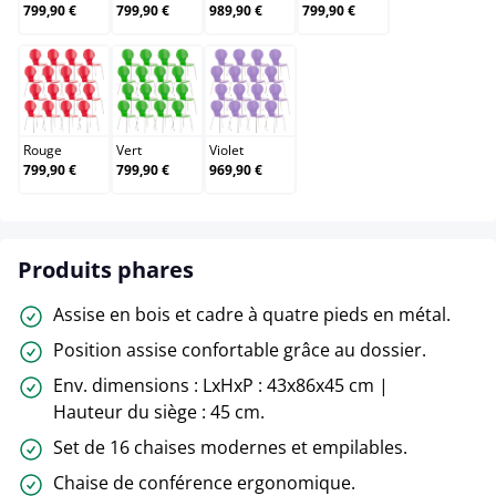
799,90 €
799,90 €
989,90 €
799,90 €
Rouge
Vert
Violet
Rouge
Vert
Violet
799,90 €
799,90 €
969,90 €
Produits phares
Assise en bois et cadre à quatre pieds en métal.
Position assise confortable grâce au dossier.
Env. dimensions : LxHxP : 43x86x45 cm |
Hauteur du siège : 45 cm.
Set de 16 chaises modernes et empilables.
Chaise de conférence ergonomique.