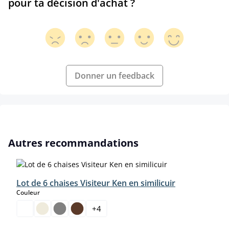
pour ta décision d'achat ?
Donner un feedback
Ignorer la galerie de produits
Autres recommandations
Lot de 6 chaises Visiteur Ken en similicuir
select
Couleur
+
4