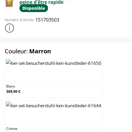
peine d'être rapide
Disponible
151703503
Numéro d'article:
Afficher plus d'informations sur le produit
select
Couleur:
Marron
Blanc
Blanc
309,90 €
Crème
Crème