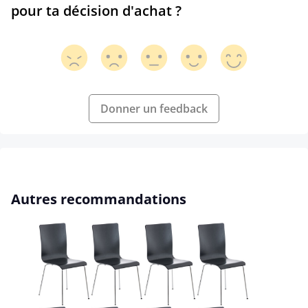
pour ta décision d'achat ?
Donner un feedback
Ignorer la galerie de produits
Autres recommandations