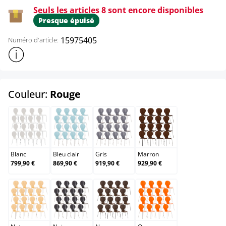
Seuls les articles 8 sont encore disponibles
Presque épuisé
15975405
Numéro d'article:
Afficher plus d'informations sur le produit
select
Couleur:
Rouge
Blanc
Bleu clair
Gris
Marron
Blanc
Bleu clair
Gris
Marron
799,90 €
869,90 €
919,90 €
929,90 €
Nature
Noir
Noyer
Orange