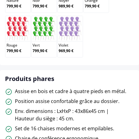
Nature
Noir
Noyer
Orange
799,90 €
799,90 €
989,90 €
799,90 €
Rouge
Vert
Violet
Rouge
Vert
Violet
799,90 €
799,90 €
969,90 €
Produits phares
Assise en bois et cadre à quatre pieds en métal.
Position assise confortable grâce au dossier.
Env. dimensions : LxHxP : 43x86x45 cm |
Hauteur du siège : 45 cm.
Set de 16 chaises modernes et empilables.
Chaise de conférence ergonomique.