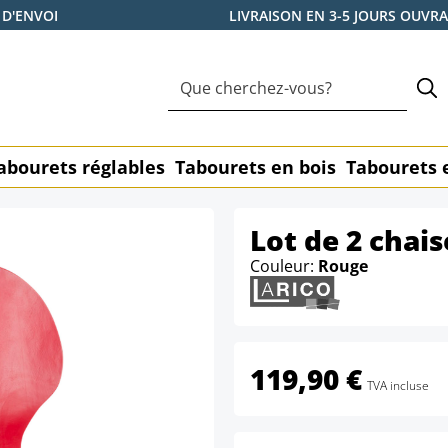
 D'ENVOI
LIVRAISON EN 3-5 JOURS OUVR
abourets réglables
Tabourets en bois
Tabourets 
Lot de 2 chai
Couleur:
Rouge
119,90 €
TVA incluse