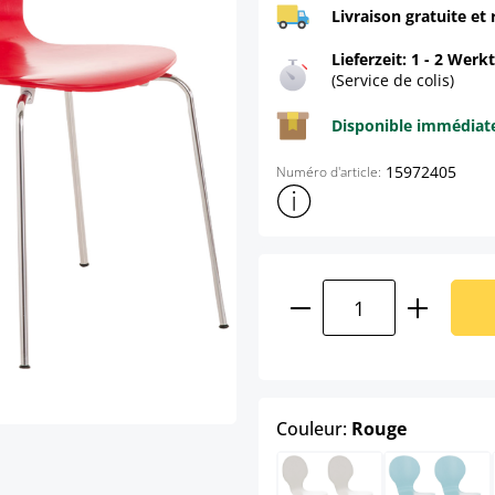
Livraison gratuite et 
Lieferzeit: 1 - 2 Werk
(Service de colis)
Disponible immédia
15972405
Numéro d'article:
Afficher plus d'informations s
Quantité de produ
select
Couleur:
Rouge