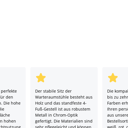
 perfekte
Der stabile Sitz der
Die kompak
für den
Warteraumstühle besteht aus
bis zu zeh
h. Die hohe
Holz und das standfeste 4-
Farben erh
die
Fuß-Gestell ist aus robustem
Ihren pers
läche
Metall in Chrom-Optik
aus unser
en hohen
gefertigt. Die Materialien sind
Bestellsor
ichtnutzung
sehr pflegeleicht und können
weiß, rot, 