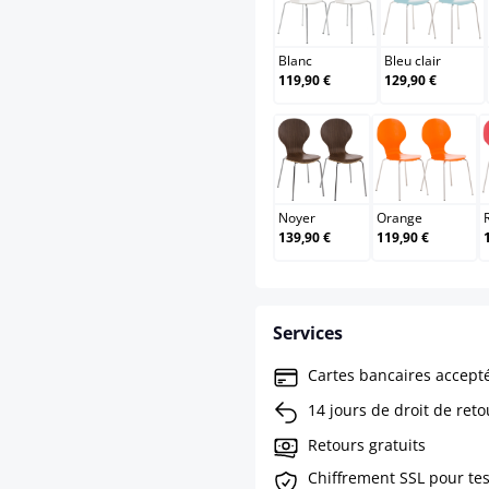
Blanc
Bleu cl
Blanc
Bleu clair
119,90 €
129,90 €
Noyer
Orange
Noyer
Orange
139,90 €
119,90 €
Services
Cartes bancaires accept
14 jours de droit de reto
Retours gratuits
Chiffrement SSL pour te