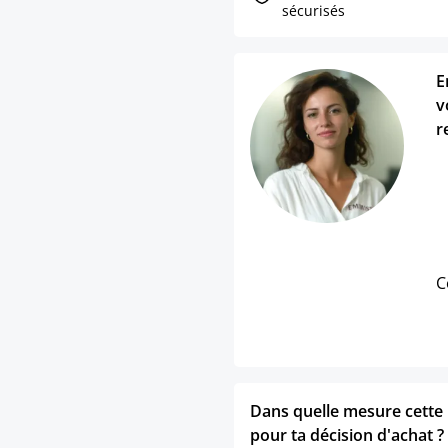
sécurisés
E
v
r
C
Dans quelle mesure cette p
pour ta décision d'achat ?