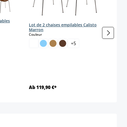
lables
Lot de 2 chaises empilables Calisto
Marron
select
Couleur
+
5
Lot d
bois 
Coule
Ab 119,90 €*
Ab 7
Détails