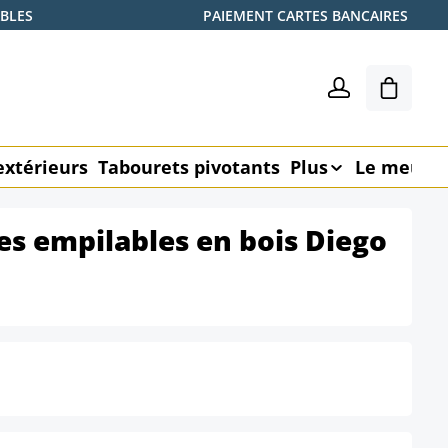
ABLES
PAIEMENT CARTES BANCAIRES
Le pani
extérieurs
Tabourets pivotants
Plus
Le meubl
ses empilables en bois Diego