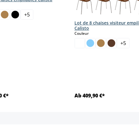
ct
+
5
Lot de 8 chaises visiteur empi
Calisto
select
Couleur
+
5
0 €*
Ab 409,90 €*
Détails
Détails