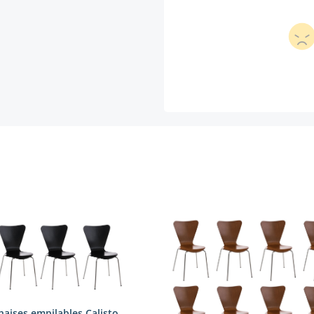
haises empilables Calisto