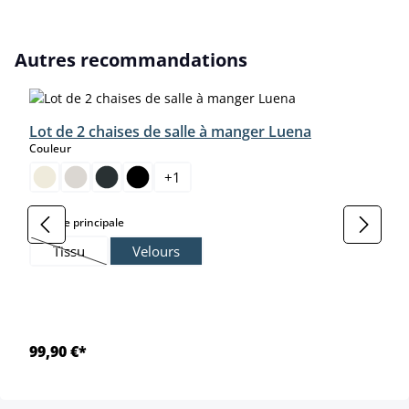
Ignorer la galerie de produits
Autres recommandations
Lot de 2 chaises de salle à manger Luena
select
Couleur
+
1
select
Matière principale
Tissu
Velours
(Cette option n'est pas disponible pour le moment.)
99,90 €*