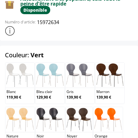
peine d'être rapide
Disponible
15972634
Numéro d'article:
Afficher plus d'informations sur le produit
select
Couleur:
Vert
Blanc
Bleu clair
Gris
Marron
Blanc
Bleu clair
Gris
Marron
119,90 €
129,90 €
139,90 €
139,90 €
Nature
Noir
Noyer
Orange
Nature
Noir
Noyer
Orange