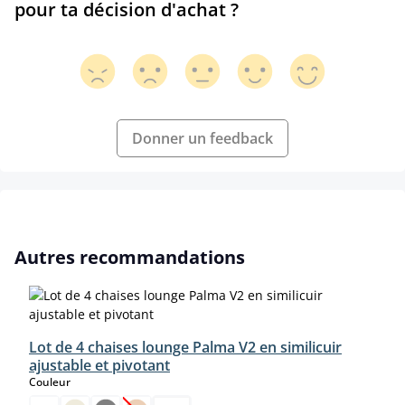
pour ta décision d'achat ?
Donner un feedback
Ignorer la galerie de produits
Autres recommandations
Lot de 4 chaises lounge Palma V2 en similicuir
ajustable et pivotant
select
Couleur