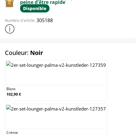
peine d'être rapide
Disponible
305188
Numéro d'article:
Afficher plus d'informations sur le produit
select
Couleur:
Noir
Blanc
Blanc
102,90 €
Crème
Crème