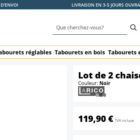
 D'ENVOI
LIVRAISON EN 3-5 JOURS OUVR
abourets réglables
Tabourets en bois
Tabourets 
Lot de 2 chais
Couleur:
Noir
119,90 €
TVA incluse