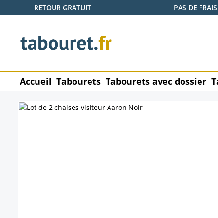
RETOUR GRATUIT
PAS DE FRAIS
ser au contenu principal
Passer à la recherche
Passer à la navigation principale
Accueil
Tabourets
Tabourets avec dossier
T