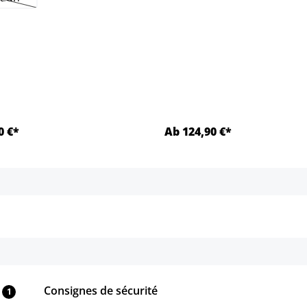
Cette option n'est pas disponible pour le moment.)
0 €*
Ab 124,90 €*
Détails
Détails
Consignes de sécurité
1