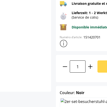
Livraison gratuite et 
Lieferzeit: 1 - 2 Werk
(Service de colis)
Disponible immédia
151420701
Numéro d'article:
Afficher plus d'informations s
Quantité de produ
select
Couleur:
Noir