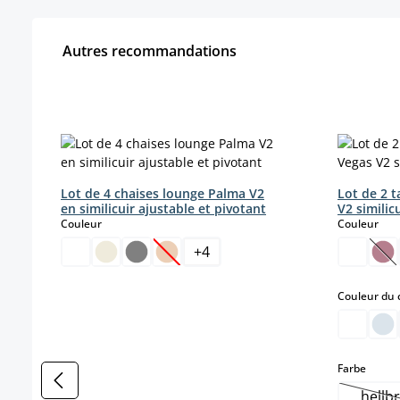
Autres recommandations
Ignorer la galerie de produits
Lot de 4 chaises lounge Palma V2
Lot de 2 
en similicuir ajustable et pivotant
V2 similic
select
sele
Couleur
Couleur
+
4
(Cette option n'est pas disponible pou
(Ce
Couleur du 
select
Farbe
hellb