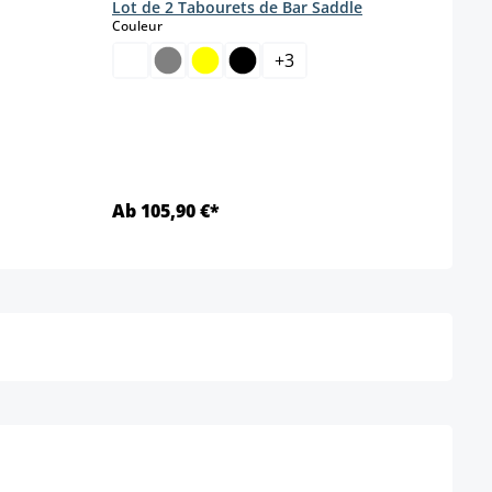
Lot de 2 Tabourets de Bar Saddle
select
Couleur
+
3
Coule
Ab 105,90 €*
Ab 1
Détails