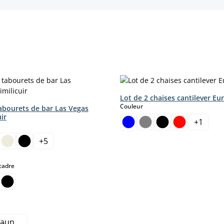
Lot de 2 chaises cantilever Eu
select
Couleur
tabourets de bar Las Vegas
uir
+
1
ct
+
5
r le moment.)
tte option n'est pas disponible pour le moment.)
select
cadre
raun