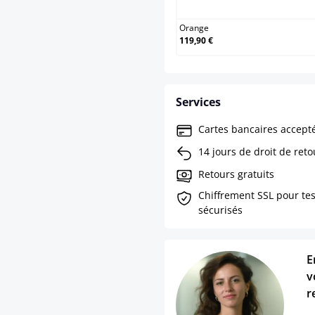
Orange
119,90 €
Services
Cartes bancaires accept
14 jours de droit de reto
Retours gratuits
Chiffrement SSL pour te
sécurisés
E
v
r