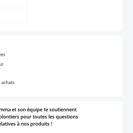
ées
ur
s achats
mma et son équipe te soutiennent
olontiers pour toutes les questions
elatives à nos produits !