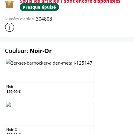
Seuls les articles 1 sont encore disponibles
Presque épuisé
304808
Numéro d'article:
Afficher plus d'informations sur le produit
select
Couleur:
Noir-Or
Noir
Noir
129,90 €
Noir-Or
Noir-Or