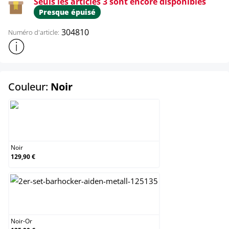
Seuls les articles 3 sont encore disponibles
Presque épuisé
304810
Numéro d'article:
Afficher plus d'informations sur le produit
select
Couleur:
Noir
Noir
Noir
129,90 €
Noir-Or
Noir-Or