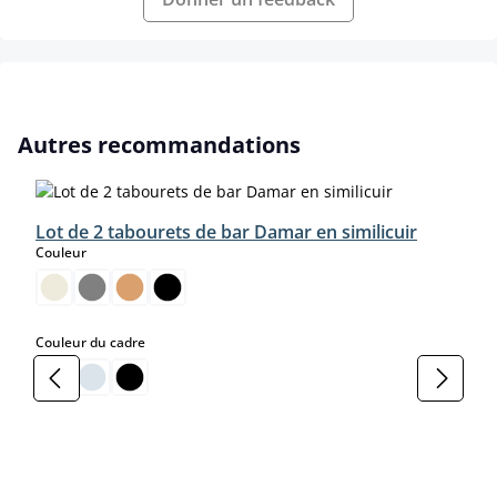
Ignorer la galerie de produits
Autres recommandations
Lot de 2 tabourets de bar Damar en similicuir
select
Couleur
select
Couleur du cadre