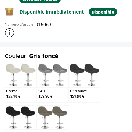
Disponible immédiatement
Disponible
316063
Numéro d'article:
Afficher plus d'informations sur le produit
select
Couleur:
Gris foncé
Crème
Gris
Gris foncé
Crème
Gris
Gris foncé
155,90 €
159,90 €
159,90 €
Noir
Taupe