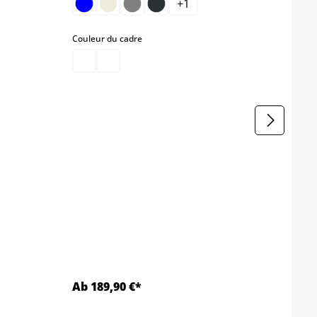
+
1
select
Couleur du cadre
Coule
Farbe
h
Ab 189,90 €*
Ab 1