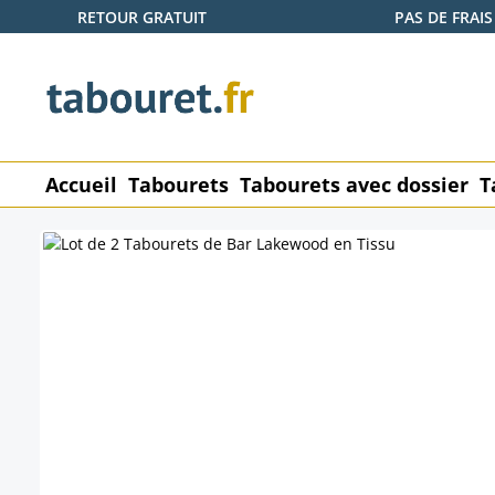
RETOUR GRATUIT
PAS DE FRAIS
ser au contenu principal
Passer à la recherche
Passer à la navigation principale
Accueil
Tabourets
Tabourets avec dossier
T