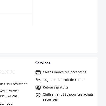
que clair
as disponible pour le moment.)
Services
tablement
Cartes bancaires acceptées
14 jours de droit de retour
un tissu résistant.
Retours gratuits
es : LxHxP :
Chiffrement SSL pour tes achats
se : 74 cm.
sécurisés
outchouc.