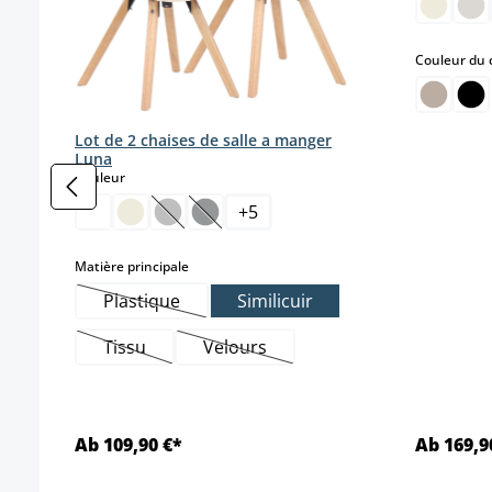
Couleur du 
Lot de 2 chaises de salle a manger
Luna
select
Couleur
+
5
(Cette option n'est pas disponible pour le 
(Cette option n'est pas disponible pou
select
Matière principale
Plastique
Similicuir
(Cette option n'est pas disponible pour le mome
Tissu
Velours
(Cette option n'est pas disponible pour le moment
(Cette option n'est pas disponible
Ab 109,90 €*
Ab 169,9