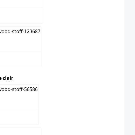
pe
select
 clair
que