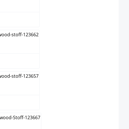
me
 clair
 foncé
ron