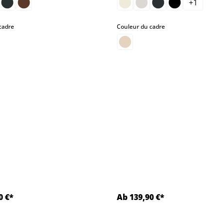
+
1
select
select
cadre
Couleur du cadre
moment.)
r le moment.)
nt.)
.)
 pour le moment.)
0 €*
Ab 139,90 €*