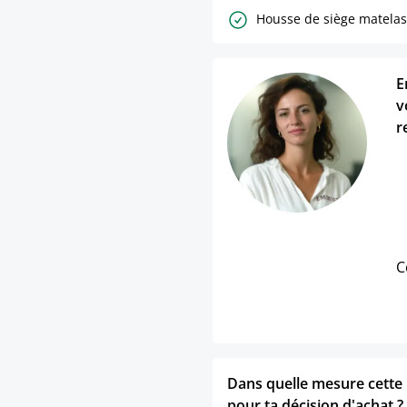
Housse de siège matelas
E
v
r
C
Dans quelle mesure cette p
pour ta décision d'achat ?