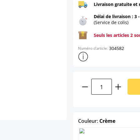
Livraison gratuite et 
Délai de livraison : 3 
(Service de colis)
Seuls les articles 2 s
304582
Numéro d'article:
Afficher plus d'informations s
Quantité de produ
select
Couleur:
Crème