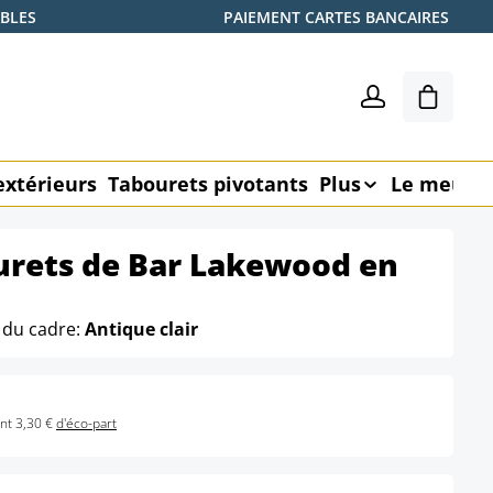
ABLES
PAIEMENT CARTES BANCAIRES
Le pani
extérieurs
Tabourets pivotants
Plus
Le meubl
urets de Bar Lakewood en
 du cadre:
Antique clair
nt 3,30 €
d'éco-part