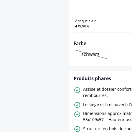
Anti
Antique clair
479,90 €
select
Farbe
schwarz
(Cette option n'est p
Produits phares
Assise et dossier confor
rembourrés.
Le siège est recouvert d'
Dimensions approximativ
55x109x57 | Hauteur assi
Structure en bois de ca