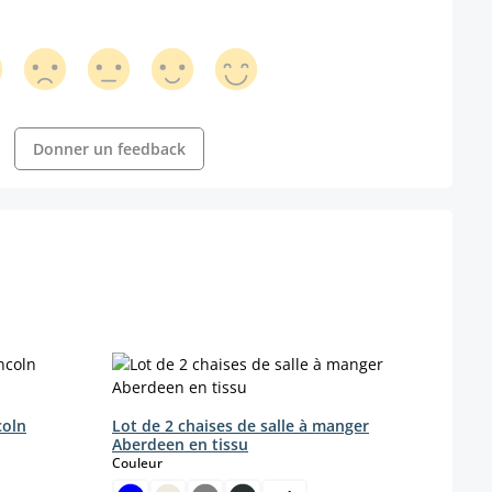
Donner un feedback
coln
Lot de 2 chaises de salle à manger
Lot d
Aberdeen en tissu
V2 si
select
Couleur
Coule