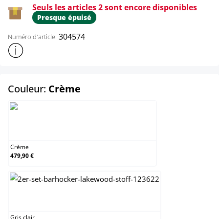
Seuls les articles 2 sont encore disponibles
Presque épuisé
304574
Numéro d'article:
Afficher plus d'informations sur le produit
select
Couleur:
Crème
Crème
Crème
479,90 €
Gris clair
Gris clair