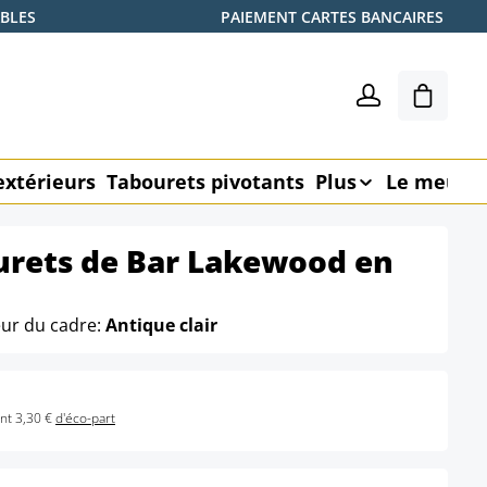
ABLES
PAIEMENT CARTES BANCAIRES
Le pani
extérieurs
Tabourets pivotants
Plus
Le meubl
urets de Bar Lakewood en
eur du cadre:
Antique clair
nt 3,30 €
d'éco-part