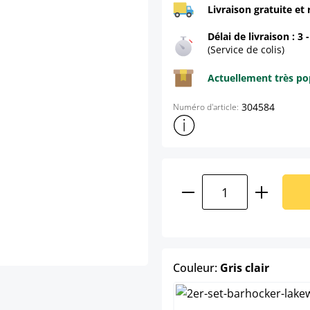
Livraison gratuite et 
Délai de livraison : 3 
(Service de colis)
Actuellement très pop
304584
Numéro d'article:
Afficher plus d'informations s
Quantité de produ
select
Couleur:
Gris clair