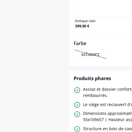
Anti
Antique clair
399,90 €
select
Farbe
schwarz
(Cette option n'est p
Produits phares
Assise et dossier confor
rembourrés.
Le siège est recouvert d'
Dimensions approximativ
55x109x57 | Hauteur assi
Structure en bois de ca