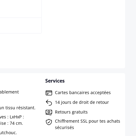
que clair
as disponible pour le moment.)
Services
tablement
Cartes bancaires acceptées
14 jours de droit de retour
un tissu résistant.
Retours gratuits
es : LxHxP :
Chiffrement SSL pour tes achats
se : 74 cm.
sécurisés
outchouc.