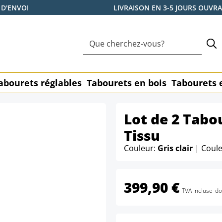
 D'ENVOI
LIVRAISON EN 3-5 JOURS OUVR
abourets réglables
Tabourets en bois
Tabourets 
Lot de 2 Tabo
Tissu
Couleur:
Gris clair
| Coul
399,90 €
TVA incluse
do