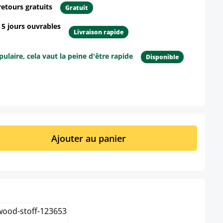
retours gratuits
Gratuit
- 5 jours ouvrables
Livraison rapide
ulaire, cela vaut la peine d'être rapide
Disponible
ur le produit
it : Entrez la quantité souhaitée ou util
Ajouter au panier