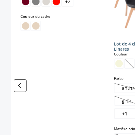
+
2
select
Couleur du cadre
Lot de 4 c
Linares
sele
Couleur
(Ce
select
Farbe
anthr
(
grün
(Cet
+
1
Matière prin