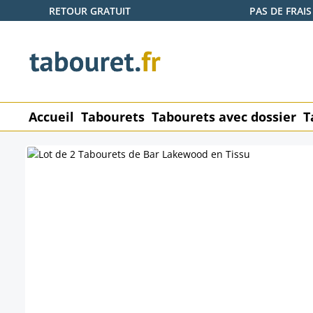
RETOUR GRATUIT
PAS DE FRAIS
ser au contenu principal
Passer à la recherche
Passer à la navigation principale
Accueil
Tabourets
Tabourets avec dossier
T