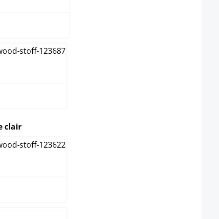
pe
select
 clair
ique