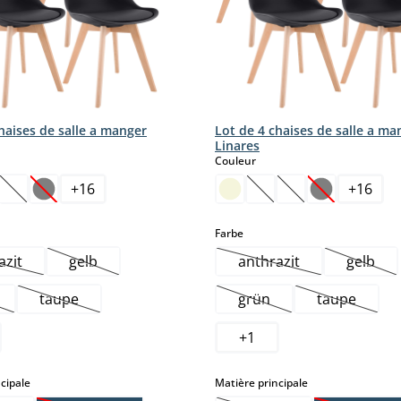
haises de salle a manger
Lot de 4 chaises de salle a ma
Linares
ct
select
Couleur
+
16
+
16
tte option n'est pas disponible pour le moment.)
(Cette option n'est pas disponible pour le moment.)
(Cette option n'est pas disponible pour le moment.)
(Cette option n'est pas
(Cette option n'es
(Cette option
select
Farbe
azit
gelb
anthrazit
gelb
Cette option n'est pas disponible pour le moment.)
(Cette option n'est pas disponible pour le moment.)
(Cette option n'est pa
(Cette
taupe
grün
taupe
te option n'est pas disponible pour le moment.)
(Cette option n'est pas disponible pour le moment.)
(Cette option n'est pas 
(Cette opt
+
1
select
select
cipale
Matière principale