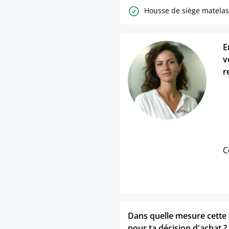
Housse de siège matelas
E
v
r
C
Dans quelle mesure cette p
pour ta décision d'achat ?