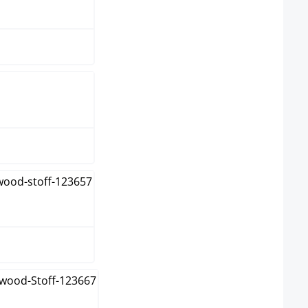
me
 clair
 foncé
ron