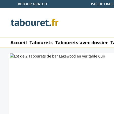
RETOUR GRATUIT
PAS DE FRAIS
ser au contenu principal
Passer à la recherche
Passer à la navigation principale
Accueil
Tabourets
Tabourets avec dossier
T