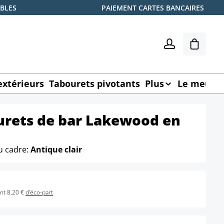
ABLES
PAIEMENT CARTES BANCAIRES
Le pani
extérieurs
Tabourets pivotants
Plus
Le meubl
urets de bar Lakewood en
u cadre:
Antique clair
nt 8,20 €
d'éco-part