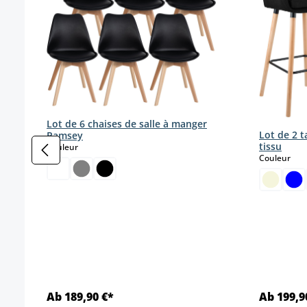
Lot de 6 chaises de salle à manger
Lot de 2 
Ramsey
tissu
select
Couleur
sele
Couleur
Ab 189,90 €*
Ab 199,9