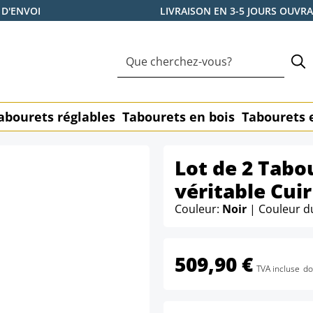
 D'ENVOI
LIVRAISON EN 3-5 JOURS OUVR
abourets réglables
Tabourets en bois
Tabourets 
Lot de 2 Tabo
véritable Cuir
Couleur:
Noir
| Couleur d
509,90 €
TVA incluse
do