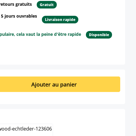
retours gratuits
Gratuit
- 5 jours ouvrables
Livraison rapide
ulaire, cela vaut la peine d'être rapide
Disponible
ur le produit
it : Entrez la quantité souhaitée ou util
Ajouter au panier