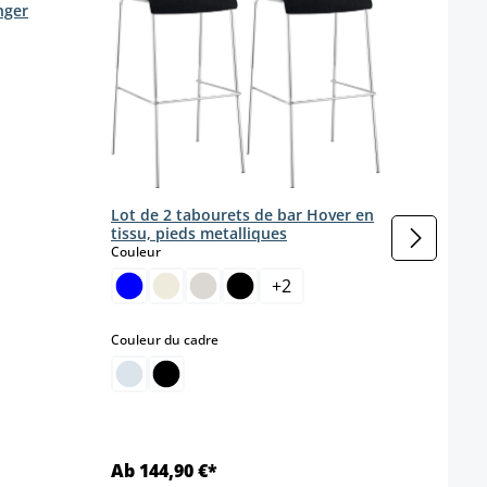
nger
Lot 
simil
Coule
Coule
Lot de 2 tabourets de bar Hover en
tissu, pieds metalliques
select
Couleur
+
2
select
Couleur du cadre
Ab 144,90 €*
Ab 1