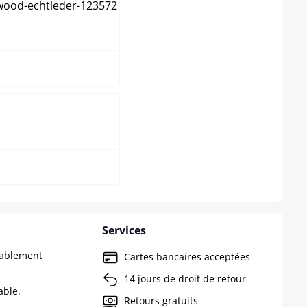
ntique
ntique clair
Services
tablement
Cartes bancaires acceptées
14 jours de droit de retour
able.
Retours gratuits