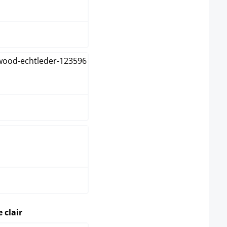
rème
arron
oir
select
 clair