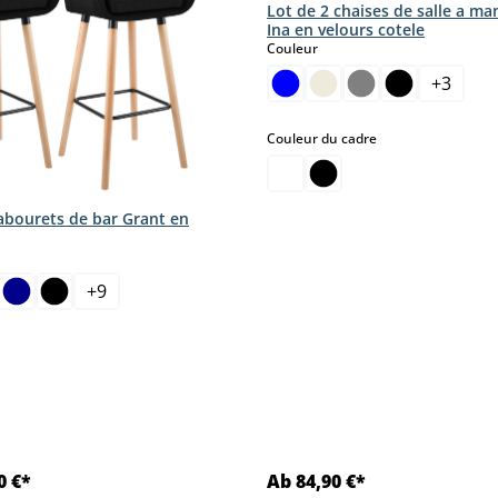
Lot de 2 chaises de salle a ma
Ina en velours cotele
select
Couleur
+
3
select
Couleur du cadre
tabourets de bar Grant en
ct
+
9
0 €*
Ab 84,90 €*