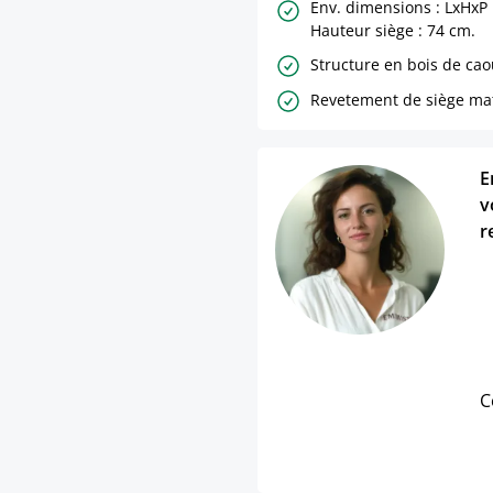
Env. dimensions : LxHxP 
Hauteur siège : 74 cm.
Structure en bois de ca
Revetement de siège mat
E
v
r
C