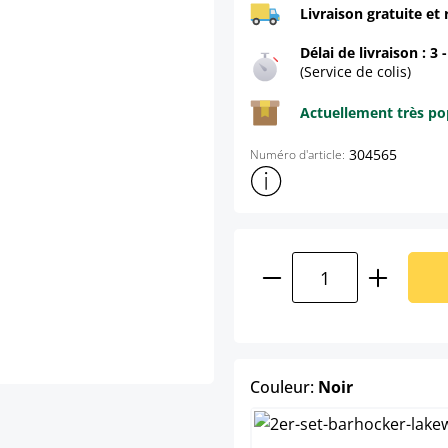
Livraison gratuite et 
Délai de livraison : 3 
(Service de colis)
Actuellement très pop
304565
Numéro d'article:
Afficher plus d'informations s
Quantité de produ
select
Couleur:
Noir