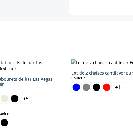
Lot de 2 chaises cantilever Eu
select
Couleur
tabourets de bar Las Vegas
uir
+
1
ct
+
5
r le moment.)
tte option n'est pas disponible pour le moment.)
select
cadre