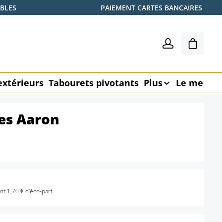
ABLES
PAIEMENT CARTES BANCAIRES
Le pani
extérieurs
Tabourets pivotants
Plus
Le meubl
ses Aaron
nt 1,70 €
d'éco-part