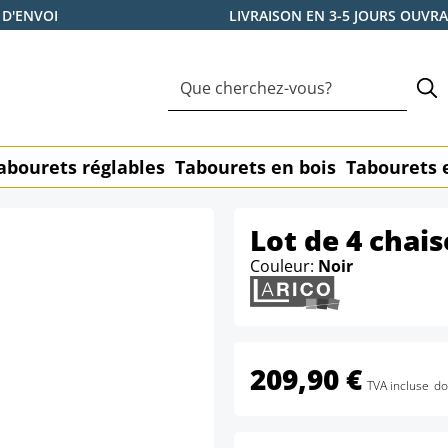
 D'ENVOI
LIVRAISON EN 3-5 JOURS OUVR
abourets réglables
Tabourets en bois
Tabourets 
Lot de 4 chai
Couleur:
Noir
209,90 €
TVA incluse
do