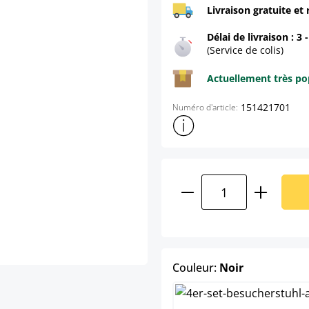
Livraison gratuite et 
Délai de livraison : 3 
(Service de colis)
Actuellement très pop
151421701
Numéro d'article:
Afficher plus d'informations s
Quantité de produ
select
Couleur:
Noir