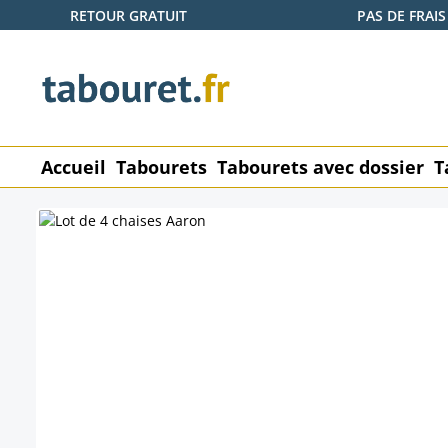
RETOUR GRATUIT
PAS DE FRAIS
ser au contenu principal
Passer à la recherche
Passer à la navigation principale
Accueil
Tabourets
Tabourets avec dossier
T