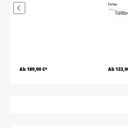
select
Farbe
hellb
(
Ab 189,90 €*
Ab 133,9
Détails