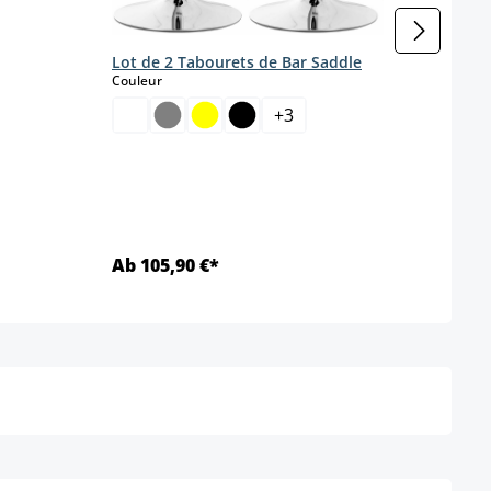
Lot d
tissu
Coule
Lot de 2 Tabourets de Bar Saddle
select
Couleur
+
3
Coule
Ab 105,90 €*
Ab 1
Détails