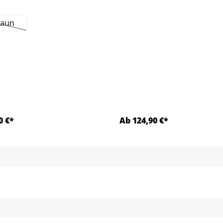
raun
Cette option n'est pas disponible pour le moment.)
0 €*
Ab 124,90 €*
Détails
Détails