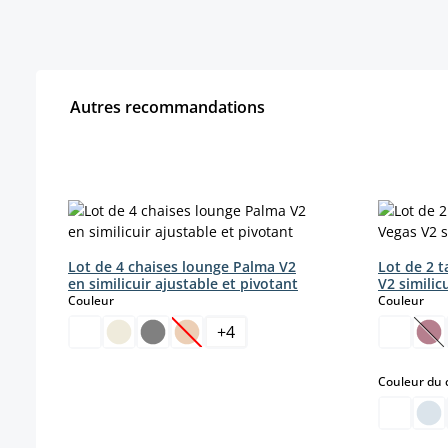
Autres recommandations
Ignorer la galerie de produits
Lot de 4 chaises lounge Palma V2
Lot de 2 
en similicuir ajustable et pivotant
V2 similic
select
sele
Couleur
Couleur
+
4
(Cette option n'est pas disponible pou
(Ce
Couleur du 