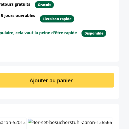
retours gratuits
Gratuit
- 5 jours ouvrables
Livraison rapide
ulaire, cela vaut la peine d'être rapide
Disponible
ur le produit
it : Entrez la quantité souhaitée ou util
Ajouter au panier