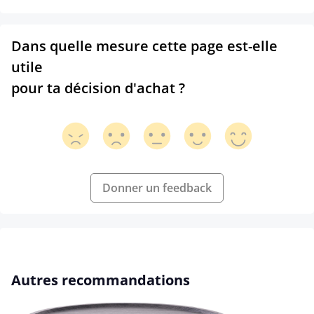
Dans quelle mesure cette page est-elle
utile
pour ta décision d'achat ?
Donner un feedback
Ignorer la galerie de produits
Autres recommandations