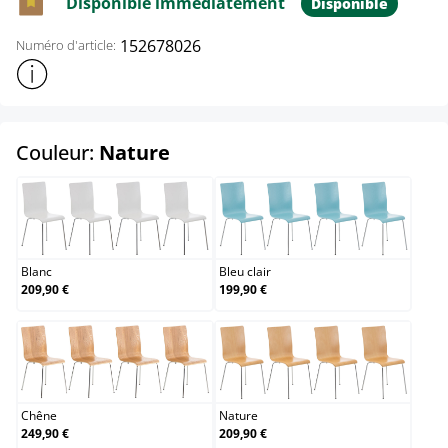
Disponible immédiatement
Disponible
152678026
Numéro d'article:
Afficher plus d'informations sur le produit
select
Couleur:
Nature
Blanc
Bleu clair
Blanc
Bleu clair
209,90 €
199,90 €
Chêne
Nature
Chêne
Nature
249,90 €
209,90 €