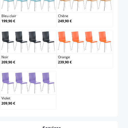
Bleu clair
Chêne
Bleu clair
Chêne
199,90 €
249,90 €
Noir
Orange
Noir
Orange
209,90 €
239,90 €
Violet
Violet
209,90 €