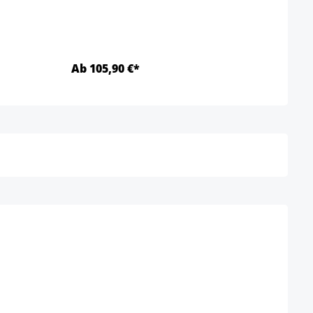
Ab 105,90 €*
Ab 1
Détails