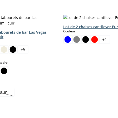
Lot de 2 chaises cantilever Eu
select
Couleur
tabourets de bar Las Vegas
uir
+
1
ct
+
5
r le moment.)
tte option n'est pas disponible pour le moment.)
select
cadre
raun
Cette option n'est pas disponible pour le moment.)