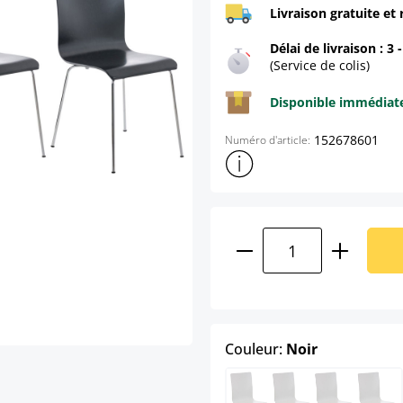
Livraison gratuite et 
Délai de livraison : 3 
(Service de colis)
Disponible immédia
152678601
Numéro d'article:
Afficher plus d'informations s
Quantité de produ
select
Couleur:
Noir