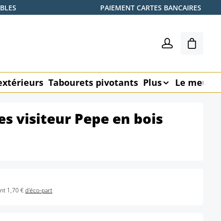
ABLES
PAIEMENT CARTES BANCAIRES
Le pani
extérieurs
Tabourets pivotants
Plus
Le meubl
es visiteur Pepe en bois
nt 1,70 €
d'éco-part