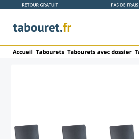
RETOUR GRATUIT
PAS DE FRAIS
ser au contenu principal
Passer à la recherche
Passer à la navigation principale
Accueil
Tabourets
Tabourets avec dossier
T