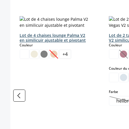
Ignorer la galerie de produits
Lot de 4 chaises lounge Palma V2
Lot de 2 
en similicuir ajustable et pivotant
V2 similic
select
sele
Couleur
Couleur
+
4
(Cette option n'est pas disponible pou
(Ce
Couleur du 
select
Farbe
hellb
(