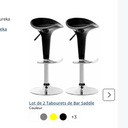
reka
Lot d
tissu
Coule
Lot de 2 Tabourets de Bar Saddle
select
Couleur
+
3
Coule