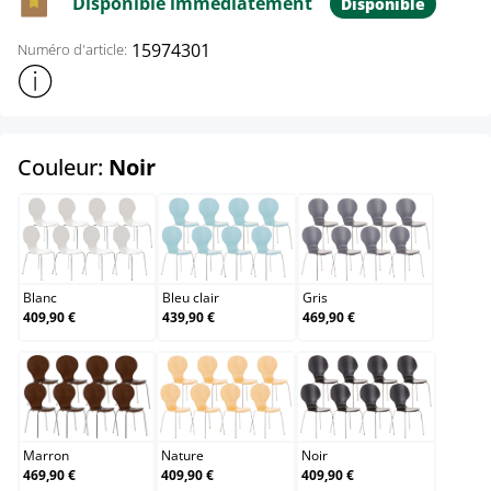
Disponible immédiatement
Disponible
15974301
Numéro d'article:
Afficher plus d'informations sur le produit
select
Couleur:
Noir
Blanc
Bleu clair
Gris
Blanc
Bleu clair
Gris
409,90 €
439,90 €
469,90 €
Marron
Nature
Noir
Marron
Nature
Noir
469,90 €
409,90 €
409,90 €