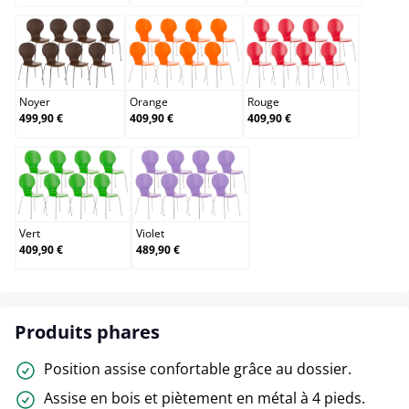
Noyer
Orange
Rouge
Noyer
Orange
Rouge
499,90 €
409,90 €
409,90 €
Vert
Violet
Vert
Violet
409,90 €
489,90 €
Produits phares
Position assise confortable grâce au dossier.
Assise en bois et piètement en métal à 4 pieds.