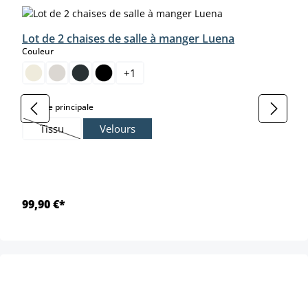
Lot de 2 chaises de salle à manger Luena
select
Couleur
+
1
select
Matière principale
Tissu
Velours
(Cette option n'est pas disponible pour le moment.)
99,90 €*