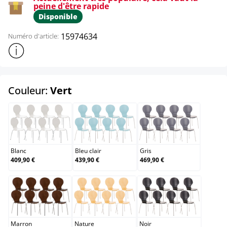
peine d'être rapide
Disponible
15974634
Numéro d'article:
Afficher plus d'informations sur le produit
select
Couleur:
Vert
Blanc
Bleu clair
Gris
Blanc
Bleu clair
Gris
409,90 €
439,90 €
469,90 €
Marron
Nature
Noir
Marron
Nature
Noir