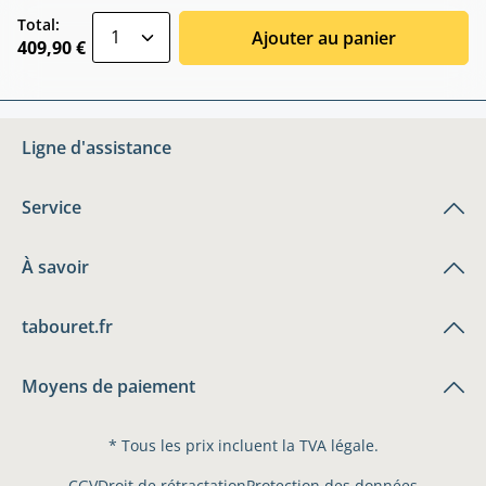
zentheme.component.product.quantitySele
Total:
Ajouter au panier
409,90 €
Ligne d'assistance
Service
À savoir
tabouret.fr
Moyens de paiement
* Tous les prix incluent la TVA légale.
CGV
Droit de rétractation
Protection des données