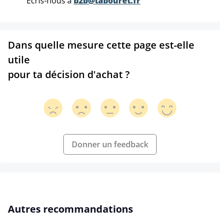
Ecris-nous à
b2b@tabouret.fr
Dans quelle mesure cette page est-elle
utile
pour ta décision d'achat ?
Donner un feedback
Ignorer la galerie de produits
Autres recommandations