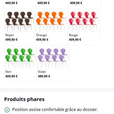
469,90 €
409,90 €
409,90 €
Noyer
Orange
Rouge
Noyer
Orange
Rouge
499,90 €
409,90 €
409,90 €
Vert
Violet
Vert
Violet
409,90 €
489,90 €
Produits phares
Position assise confortable grâce au dossier.