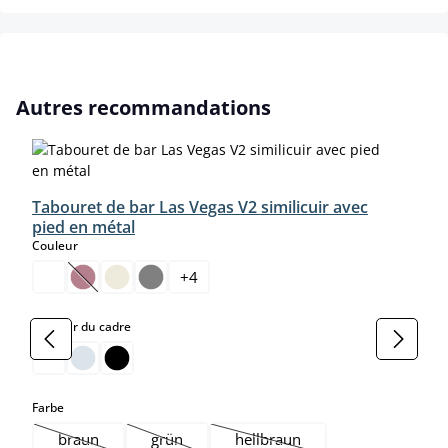
Ignorer la galerie de produits
Autres recommandations
Tabouret de bar Las Vegas V2 similicuir avec
pied en métal
select
Couleur
+
4
(Cette option n'est pas disponible pour le moment.)
select
Couleur du cadre
select
Farbe
braun
grün
hellbraun