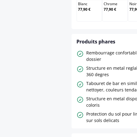
Blanc
Chrome
Noir
77,90 €
77,90 €
77,9
Produits phares
Rembourrage confortable
dossier
Structure en metal regla
360 degres
Tabouret de bar en simili
nettoyer, couleurs tend
Structure en metal dispo
coloris
Protection du sol pour li
sur sols delicats