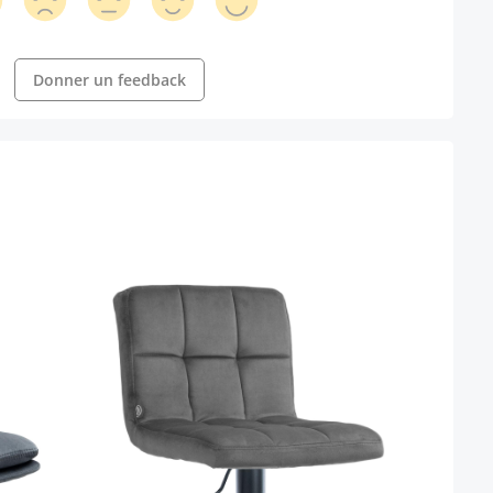
Donner un feedback
Tabou
avec 
Coule
Coule