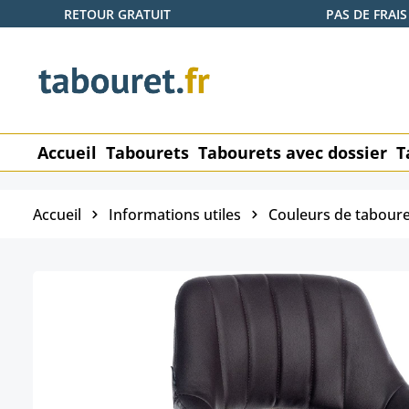
RETOUR GRATUIT
PAS DE FRAIS
ser au contenu principal
Passer à la recherche
Passer à la navigation principale
Accueil
Tabourets
Tabourets avec dossier
T
Accueil
Informations utiles
Couleurs de taboure