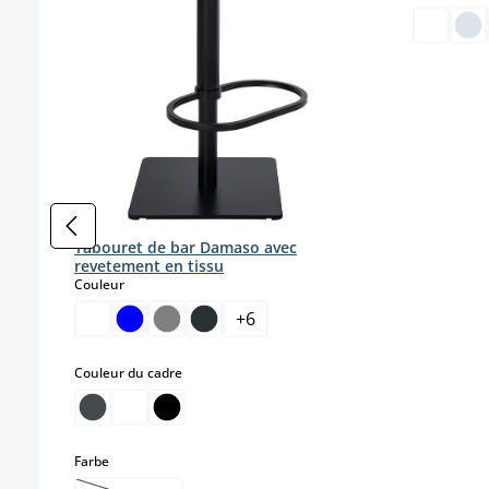
Tabouret de bar Damaso avec
revetement en tissu
select
Couleur
+
6
select
Couleur du cadre
select
Farbe