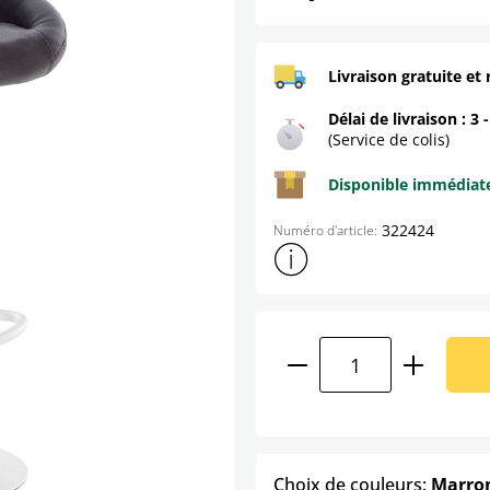
Livraison gratuite et 
Délai de livraison : 3 
(Service de colis)
Disponible immédia
322424
Numéro d'article:
Afficher plus d'informations s
Quantité de produ
Choix de couleurs:
Marro