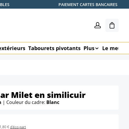
ABLES
PAIEMENT CARTES BANCAIRES
Le pani
extérieurs
Tabourets pivotants
Plus
Le meubl
r Milet en similicuir
n
| Couleur du cadre:
Blanc
1,80 €
d'éco-part