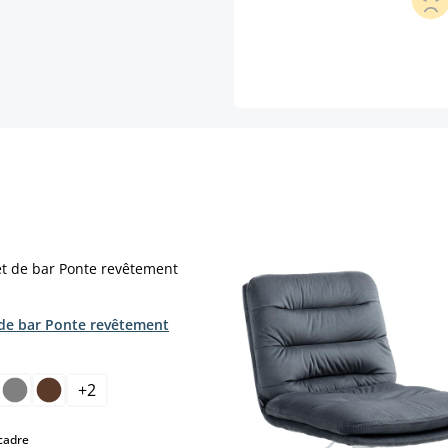
de bar Ponte revêtement
ct
+
2
select
cadre