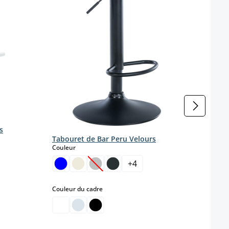
s
Tabouret de Bar Peru Velours
select
Couleur
+
4
(Cette option n'est pas disponible pou
select
Couleur du cadre