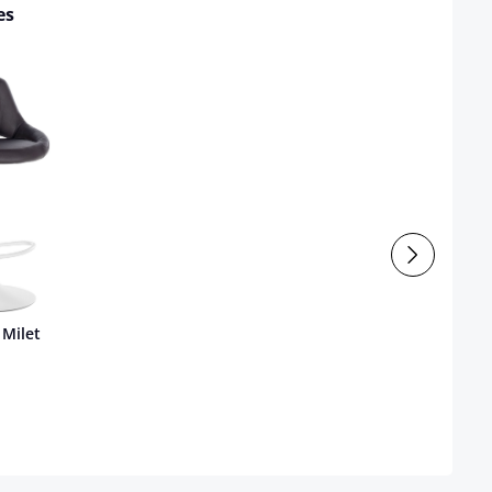
es
 Milet