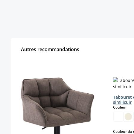
Autres recommandations
Ignorer la galerie de produits
Tabouret 
similicuir
sele
Couleur
Couleur du 