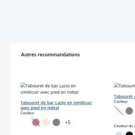
Autres recommandations
Ignorer la galerie de produits
Tabouret d
sele
Couleur
Tabouret de bar Lazio en similicuir
avec pied en métal
select
Couleur
(Cette o
+
5
(Cette option n'est pas disponible pour le momen
Couleur du 