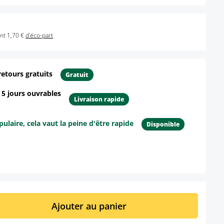
nt 1,70 €
d'éco-part
retours gratuits
Gratuit
- 5 jours ouvrables
Livraison rapide
ulaire, cela vaut la peine d'être rapide
Disponible
ur le produit
it : Entrez la quantité souhaitée ou util
Ajouter au panier