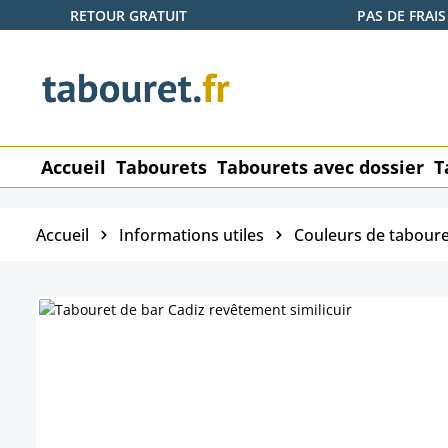
RETOUR GRATUIT
PAS DE FRAIS
ser au contenu principal
Passer à la recherche
Passer à la navigation principale
Accueil
Tabourets
Tabourets avec dossier
T
Accueil
Informations utiles
Couleurs de taboure