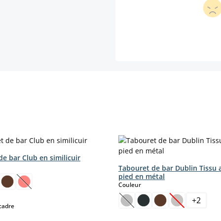
e bar Club en similicuir
ct
Tabouret de bar Dublin Tissu 
pied en métal
select
Couleur
ption n'est pas disponible pour le moment.)
(Cette option n'est pas disponible pour le moment.)
+
2
t.)
(Cette option n'est pas disp
(Cette option
select
cadre