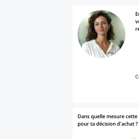
E
v
r
C
Dans quelle mesure cette p
pour ta décision d'achat ?