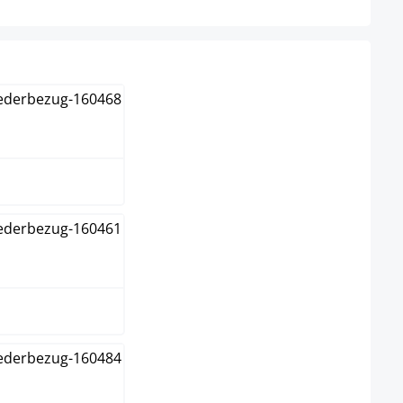
nc
me