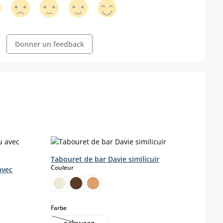
Donner un feedback
Tabouret de bar Davie similicuir
Tabo
select
Couleur
Coule
avec
onible pour le moment.)
 n'est pas disponible pour le moment.)
select
Farbe