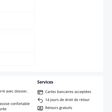
r inoxydable
r
Services
ré avec dossier,
Cartes bancaires acceptées
14 jours de droit de retour
assise confortable
Retours gratuits
urée