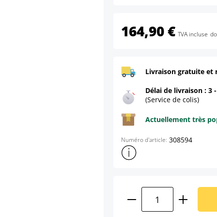
164,90 €
TVA incluse
do
Livraison gratuite et 
Délai de livraison : 3 
(Service de colis)
Actuellement très pop
308594
Numéro d'article:
Afficher plus d'informations s
Quantité de produ