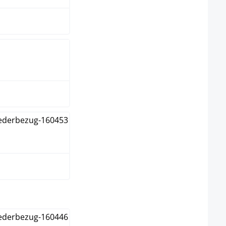
ron
r
ect