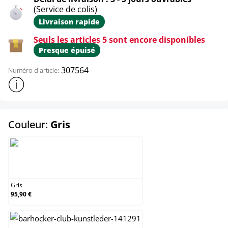
(Service de colis)
Livraison rapide
Seuls les articles 5 sont encore disponibles
Presque épuisé
307564
Numéro d'article:
Afficher plus d'informations sur le produit
select
Couleur:
Gris
Gris
Gris
95,90 €