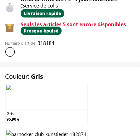
(Service de colis)
Livraison rapide
Seuls les articles 5 sont encore disponibles
Presque épuisé
318184
Numéro d'article:
Afficher plus d'informations sur le produit
select
Couleur:
Gris
Gris
Gris
95,90 €