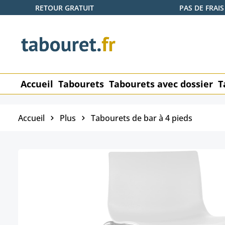
RETOUR GRATUIT
PAS DE FRAIS
ser au contenu principal
Passer à la recherche
Passer à la navigation principale
Accueil
Tabourets
Tabourets avec dossier
T
Accueil
Plus
Tabourets de bar à 4 pieds