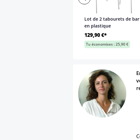
Lot de 2 tabourets de ba
en plastique
129,90 €*
Tu économises : 25,90 €
E
v
r
C