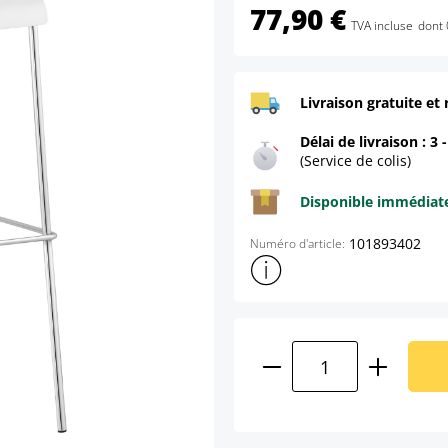
77,90 €
TVA incluse
dont 
Livraison gratuite et 
Délai de livraison : 3 
(Service de colis)
Disponible immédia
101893402
Numéro d'article:
Afficher plus d'informations s
Quantité de produ