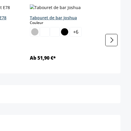
 E78
Tabouret de bar Joshua
Tabo
select
Couleur
Coule
+
6
Ab 51,90 €*
Ab 5
Détails