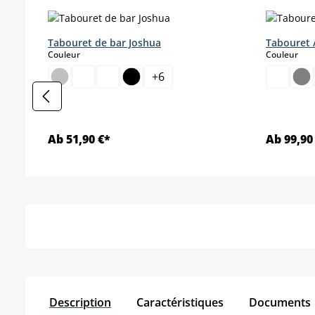
Ignorer la galerie de produits
Tabouret de bar Joshua
Tabouret A
select
sele
Couleur
Couleur
+
6
Ab 51,90 €*
Ab 99,90
Détails
Description
Caractéristiques
Documents