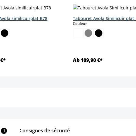
vola similicuirplat B78
Tabouret Avola Similicuir plat
ct
select
Couleur
 €*
Ab 109,90 €*
Détails
Détails
Consignes de sécurité
1