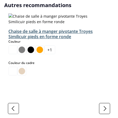
Ignorer la galerie de produits
Autres recommandations
Chaise de salle à manger pivotante Troyes
Similicuir pieds en forme ronde
select
Couleur
+
1
select
Couleur du cadre