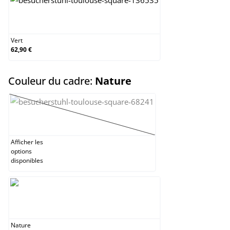
Vert
Vert
62,90 €
select
Couleur du cadre:
Nature
Gris
(Cette option n'est pas disponible pour le momen
Afficher les
options
disponibles
Nature
Nature