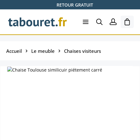
RETOUR GRATUIT
Passer au contenu principal
Le pa
Accueil
Le meuble
Chaises visiteurs